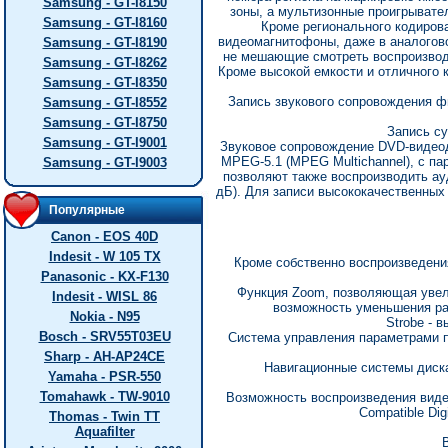
Samsung - GT-I8150
зоны, а мультизонные проигрывате
Samsung - GT-I8160
Кроме регионального кодиров
видеомагнитофоны, даже в аналогово
Samsung - GT-I8190
не мешающие смотреть воспроизвод
Samsung - GT-I8262
Кроме высокой емкости и отличного
Samsung - GT-I8350
Запись звукового сопровождения ф
Samsung - GT-I8552
Samsung - GT-I8750
Запись су
Samsung - GT-I9001
Звуковое сопровождение DVD-видеоди
MPEG-5.1 (MPEG Multichannel), с па
Samsung - GT-I9003
позволяют также воспроизводить ауд
дБ). Для записи высококачественных 
Популярные
Canon - EOS 40D
Indesit - W 105 TX
Кроме собственно воспроизведени
Panasonic - KX-F130
Функция Zoom, позволяющая увели
Indesit - WISL 86
возможность уменьшения раз
Nokia - N95
Strobe - 
Bosch - SRV55T03EU
Система управления параметрами п
Sharp - AH-AP24CE
Навигационные системы диска,
Yamaha - PSR-550
Tomahawk - TW-9010
Возможность воспроизведения видео
Compatible Di
Thomas - Twin TT
Aquafilter