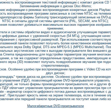
можность воспроизведения текстовой информации с компакт дисков CD T
Запоминание информации о дисках Disc-Memo;
ние информации о режимах воспроизведения конкретных дисков Playbac
сть воспроизведения программ записанных в системе NTSC на телевиз
видеопроцессор фирмы Samsung транскодирующий записанные на DVD-д
NTSC в сигналы другой системы цветности (PAL, SECAM, или NTSC);
ения позволяет добиваться максимально высоких параметров изображе
приемнике;
ели и системы обработки видео и аудиосигналов улучшающие параметр
 цифровых данных с удвоенной скоростью (54 МГц), улучшающее качес
бражения с прогрессивной разверткой. При использовании соответствую
плазменной панели позволяет получить более качественное изображение
ального звука Dolby Digital, DTS или MPEG-5.1 (MPEG Multichannel). П
нальных акустических систем к выходам проигрывателя без внешнего д
а Cinema предназначены для подстройки параметров звучания многока
щении, а так же содержат определенные предустановки, имитирующие к
ного звука (3D) позволяют получать псевдообъемное звучание при подк
стереотелевизора;
сков. Особенно удобно при воспроизведении программ с Video CD на ко
двух дисках;
лендарь" треков диска на дисплее. Особенно удобен при воспроизведе
о управления (ПДУ), позволяющий кроме DVD-проигрывателя управлять т
аратурой, не только фирмы производителя проигрывателя, но и других ф
к ПДУ облегчает управление проигрывателем во время просмотра при с
rate - индикатор скорости цифрового потока данных воспроизводимых с д
рана". Приглушает яркость меню на экране телевизора, если в течение о
равления или передней панели проигрывателя не поступит какая либо к
Малогабаритные DVD-проигрыватели