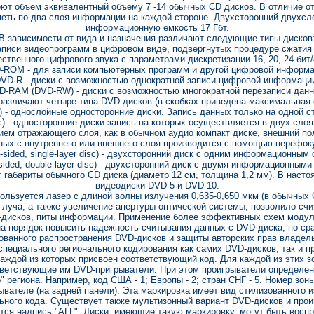
ют объем эквивалентный объему 7 -14 обычных CD дисков. В отличие от
меть по два слоя информации на каждой стороне. Двухсторонний двухс
информационную емкость 17 Гбт.
В зависимости от вида и назначения различают следующие типы дисков
аписи видеопрограмм в цифровом виде, подвергнутых процедуре сжатия
ственного цифрового звука с параметрами дискретизации 16, 20, 24 бит/4
-ROM - для записи компьютерных программ и другой цифровой информа
VD-R - диски с возможностью однократной записи цифровой информаци
D-RAM (DVD-RW) - диски с возможностью многократной перезаписи данн
различают четыре типа DVD дисков (в скобках приведена максимальная 
isc) - однослойные односторонние диски. Запись данных только на одной с
disc) - односторонние диски запись на которых осуществляется в двух слоя
ием отражающего слоя, как в обычном аудио компакт диске, внешний по
ных с внутреннего или внешнего слоя производится с помощью перефок
-sided, single-layer disc) - двухсторонний диск с одним информационным с
sided, double-layer disc) - двухсторонний диск с двумя информационными 
 габариты обычного CD диска (диаметр 12 см, толщина 1,2 мм). В наст
видеодиски DVD-5 и DVD-10.
льзуется лазер с длиной волны излучения 0,635-0,650 мкм (в обычных C
луча, а также увеличение апертуры оптической системы, позволило счи
-дисков, питы информации. Применение более эффективных схем модул
на порядок повысить надежность считывания данных с DVD-диска, по ср
ванного распространения DVD-дисков и защиты авторских прав владел
пециального регионального кодирования как самих DVD-дисков, так и п
 каждой из которых присвоен соответствующий код. Для каждой из этих 
тветствующие им DVD-пригрыватели. При этом проигрыватели определенн
" региона. Например, код США - 1; Европы - 2; стран СНГ - 5. Номер зо
вателе (на задней панели). Эта маркировка имеет вид стилизованного и
ьного кода. Существует также мультизонный вариант DVD-дисков и прои
тся надпись "ALL". Диски, имеющие такую маркировку, могут быть вос