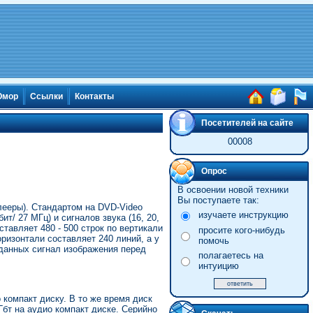
мор
Ссылки
Контакты
Посетителей на сайте
00008
Опрос
В освоении новой техники
Вы поступаете так:
ееры). Стандартом на DVD-Video
изучаете инструкцию
т/ 27 МГц) и сигналов звука (16, 20,
тавляет 480 - 500 строк по вертикали
просите кого-нибудь
ризонтали составляет 240 линий, а у
помочь
 данных сигнал изображения перед
полагаетесь на
интуицию
компакт диску. В то же время диск
бт на аудио компакт диске. Серийно