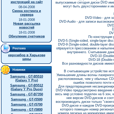
инструкций на сайт
выпускаемые сегодня диски DVD име
могут быть двухсторонними и и
08-04-2008
Смена хостинга и
сервера
DVD-Video - для з
18-01-2008
DVD-Audio - для записи высококаче
Новая рассылка
DVD
новостей
D
18-01-2008
DV
Обнуление счетчиков
По конструкции 
DVD-5 (Single-sided, single-layer d
DVD-9 (Single-sided, double-layer 
образуется прессованием и напылен
Реклама
внутреннего. Считывание дан
еврозабор в Харькове
DVD-10 (Double
цены
DVD-18 (Double-
Все разновидности дисков имеют
Новинки
В считывающем устройстве испо
Уменьшение длины волны лазерного 
Samsung - GT-B5510
расположенные, чем у обычных CD
(Galaxy Y Pro)
ошибок позволило почти 
Samsung - GT-B5512
Для предотвращения несанкциониро
(Galaxy Y Pro Duos)
DVD-Video предусмотрено введение с
весь мир условно поделен на 6 зон,
Samsung - GT-B7350
нее версии DVD-дисков и соо
Samsung - GT-I5500
воспроизводить диски только "своего
Samsung - GT-I5700
DVD-диске и каждом DVD-проигры
которого помещен номер регионал
Samsung - GT-I5800
номера региона на маркировке имее