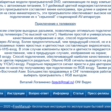
абаритные модели проигрывателей DVD, напоминающие по виду компьют
ель с автономным питанием, 5-7-дюймовый цветной жидкокристаллическ
ого проигрывателя составляет менее килограмма, при длине и ширине 
ря на свою миниатюрность, эти проигрыватели обеспечивают высокое ка
подключении их к "серьезной" стационарной AV-аппаратуре.
Подключение к телевизору
сем спектром выходных разъемов, позволяющих оптимально подключить
д телевизора ("по высокой частоте"). Наиболее простой и универсаль
качественное изображение и звук, способ подключения;
ерез AV-вход. Более предпочтительный, чем предыдущий способ, но и в
взаимных помех яркостных и цветностных составляющих видеосигнала;
-VHS-вход. В этом случае компоненты яркости и цветности передаются 
качественное, чем в предыдущих случаях, изображение на экране;
 входу. Способ подключения, обеспечивающий наиболее качественное и
ых цветов передаются раздельно. Обычно RGB сигналы выводятся на р
 Y/Cb/Cr-входу. Раздельно передаются сигнал яркости и два цветораз
зкие по качеству получаемому при подключении по RGB входу. Такими 
о-Восточной Азии. Большинство продаваемых в СНГ телевизоров работа
выбирать проигрыватель с RGB выходом.
Виталий Логвиненко (
logvit@mail.ru
) ON! Видео
ти
Инструкции
Вопрос-ответ
Информер
Статьи
Пресс-релизы
FreeManual
 — 2020 «
» бесплатные инструкции по эксплуатации бытовой элек