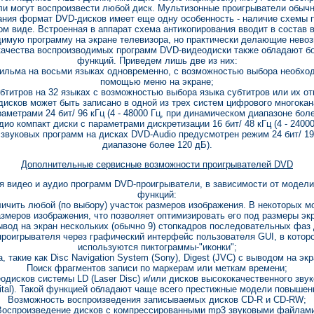
ли могут воспроизвести любой диск. Мультизонные проигрыватели обыч
ания формат DVD-дисков имеет еще одну особенность - наличие схемы 
м виде. Встроенная в аппарат схема антикопирования вводит в состав
имую программу на экране телевизора, но практически делающие невоз
 качества воспроизводимых программ DVD-видеодиски также обладают 
функций. Приведем лишь две из них:
ильма на восьми языках одновременно, с возможностью выбора необход
помощью меню на экране;
бтитров на 32 языках с возможностью выбора языка субтитров или их о
сков может быть записано в одной из трех систем цифрового многоканаль
раметрами 24 бит/ 96 кГц (4 - 48000 Гц, при динамическом диапазоне бо
ио компакт диски с параметрами дискретизации 16 бит/ 48 кГц (4 - 2400
звуковых программ на дисках DVD-Audio предусмотрен режим 24 бит/ 192
диапазоне более 120 дБ).
Дополнительные сервисные возможности проигрывателей DVD
я видео и аудио программ DVD-проигрыватели, в зависимости от модели
функций:
чить любой (по выбору) участок размеров изображения. В некоторых м
меров изображения, что позволяет оптимизировать его под размеры экр
вывод на экран нескольких (обычно 9) стопкадров последовательных фаз
роигрывателя через графический интерфейс пользователя GUI, в котор
используются пиктограммы-"иконки";
 такие как Disc Navigation System (Sony), Digest (JVC) с выводом на э
Поиск фрагментов записи по маркерам или меткам времени;
дисков системы LD (Laser Disc) и/или дисков высококачественного звуко
gital). Такой функцией обладают чаще всего престижные модели повышен
Возможность воспроизведения записываемых дисков CD-R и CD-RW;
Воспроизведение дисков с компрессированными mp3 звуковыми файлами