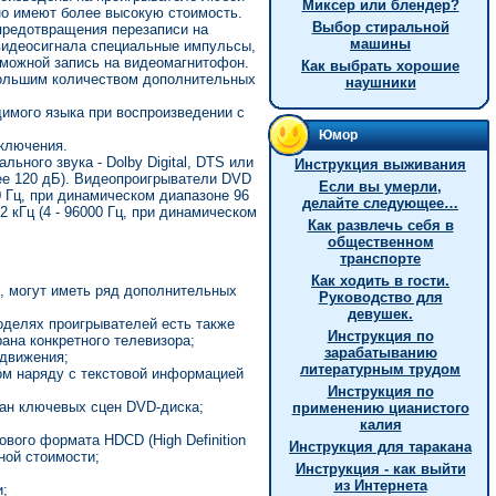
Миксер или блендер?
но имеют более высокую стоимость.
Выбор стиральной
предотвращения перезаписи на
машины
 видеосигнала специальные импульсы,
можной запись на видеомагнитофон.
Как выбрать хорошие
большим количеством дополнительных
наушники
имого языка при воспроизведении с
Юмор
тключения.
ного звука - Dolby Digital, DTS или
Инструкция выживания
лее 120 дБ). Видеопроигрыватели DVD
Если вы умерли,
0 Гц, при динамическом диапазоне 96
делайте следующее…
 кГц (4 - 96000 Гц, при динамическом
Как развлечь себя в
общественном
транспорте
Как ходить в гости.
, могут иметь ряд дополнительных
Руководство для
девушек.
оделях проигрывателей есть также
Инструкция по
ана конкретного телевизора;
зарабатыванию
 движения;
литературным трудом
ом наряду с текстовой информацией
Инстpукция по
кран ключевых сцен DVD-диска;
пpименению цианистого
калия
вого формата HDCD (High Definition
Инструкция для таракана
ной стоимости;
Инструкция - как выйти
из Интернета
;