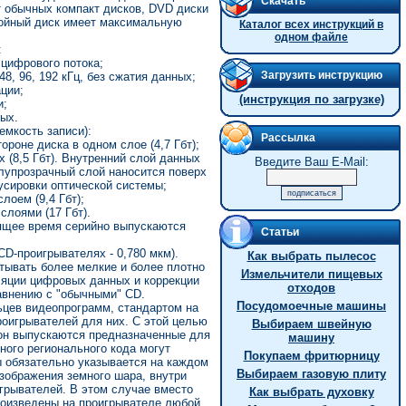
Скачать
 обычных компакт дисков, DVD диски
лойный диск имеет максимальную
Каталог всех инструкций в
одном файле
:
 цифрового потока;
Загрузить инструкцию
8, 96, 192 кГц, без сжатия данных;
ции;
(инструкция по загрузке)
и;
ых.
емкость записи):
Рассылка
тороне диска в одном слое (4,7 Гбт);
х (8,5 Гбт). Внутренний слой данных
Введите Ваш E-Mail:
лупрозрачный слой наносится поверх
усировки оптической системы;
лоем (9,4 Гбт);
слоями (17 Гбт).
оящее время серийно выпускаются
Статьи
D-проигрывателях - 0,780 мкм).
Как выбрать пылесос
тывать более мелкие и более плотно
Измельчители пищевых
яции цифровых данных и коррекции
отходов
авнению с "обычными" CD.
Посудомоечные машины
ьцев видеопрограмм, стандартом на
роигрывателей для них. С этой целью
Выбираем швейную
зон выпускаются предназначенные для
машину
ого регионального кода могут
Покупаем фритюрницу
ны обязательно указывается на каждом
Выбираем газовую плиту
зображения земного шара, внутри
грывателей. В этом случае вместо
Как выбрать духовку
произведены на проигрывателе любой