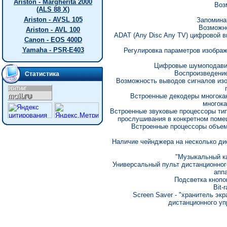
Ariston - Margherita 2000
Воз
(ALS 88 X)
Ariston - AVSL 105
Запомина
Возможно
Ariston - AVL 100
ADAT (Any Disc Any TV) цифровой 
Canon - EOS 400D
Yamaha - PSR-E403
Регулировка параметров изображ
Цифровые шумоподавит
Воспроизведение
Статистика
Возможность выводов сигналов изо
Встроенные декодеры многокан
многока
Встроенные звуковые процессоры тип
прослушивания в конкретном поме
Встроенные процессоры объем
Наличие чейнджера на несколько ди
"Музыкальный ка
Универсальный пульт дистанционног
апп
Подсветка кнопо
Bit-
Screen Saver - "хранитель эк
дистанционного уп