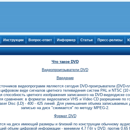
Инструкции
Вопрос-ответ
Информер
Статьи
Пресс-релизы
Ю
Что такое DVD
Видеопроигрыватели DVD
Введение
сточников видеопрограмм являются сегодня DVD-проигрыватели (DVD-пл
цифровом виде сигналов цветного телевидения систем PAL и NTSC (10 би
ая способность цветного изображения записанного на DVD-видеодиске сос
Для сравнения: в форматах видеозаписи VHS и Video CD разрешение по го
ser Disc (LD) - 400 - 425 линий. Для уменьшения объема записываемых
записью на диск "сжимается" по методу MPEG-2.
Формат DVD
я на диск имеющий размеры и близкий по конструкции обычному аудио 
ий объем цифровой информации - минимум 4,7 Гбт у DVD, против 0,65 Г