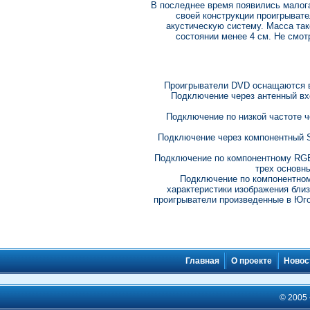
В последнее время появились малог
своей конструкции проигрыват
акустическую систему. Масса так
состоянии менее 4 см. Не смот
Проигрыватели DVD оснащаются в
Подключение через антенный вхо
Подключение по низкой частоте ч
Подключение через компонентный S
Подключение по компонентному RGB
трех основн
Подключение по компонентному
характеристики изображения бли
проигрыватели произведенные в Юг
Главная
О проекте
Новос
© 2005