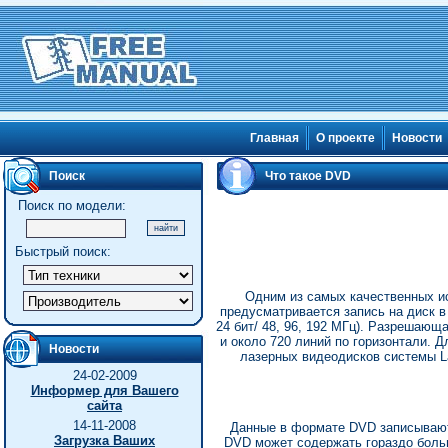
Главная
О проекте
Новости
Поиск
Что такое DVD
Поиск по модели:
Быстрый поиск:
Одним из самых качественных и
предусматривается запись на диск в 
24 бит/ 48, 96, 192 МГц). Разрешающ
и около 720 линий по горизонтали. 
Новости
лазерных видеодисков системы La
24-02-2009
Информер для Вашего
сайта
14-11-2008
Данные в формате DVD записываютс
Загрузка Ваших
DVD может содержать гораздо больш