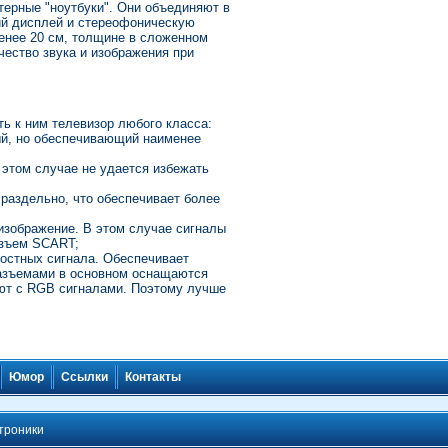
ерные "ноутбуки". Они объединяют в
ий дисплей и стереофоническую
менее 20 см, толщине в сложенном
чество звука и изображения при
 к ним телевизор любого класса:
ный, но обеспечивающий наименее
 этом случае не удается избежать
раздельно, что обеспечивает более
зображение. В этом случае сигналы
азъем SCART;
ностных сигнала. Обеспечивает
разъемами в основном оснащаются
ют с RGB сигналами. Поэтому лучше
Контакты
Юмор
Ссылки
троники