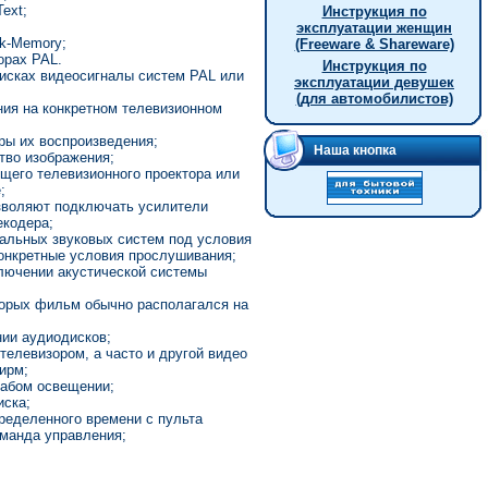
ext;
Инструкция по
эксплуатации женщин
k-Memory;
(Freeware & Shareware)
орах PAL.
Инструкция по
исках видеосигналы систем PAL или
эксплуатации девушек
(для автомобилистов)
ния на конкретном телевизионном
ы их воспроизведения;
Наша кнопка
тво изображения;
щего телевизионного проектора или
;
озволяют подключать усилители
екодера;
нальных звуковых систем под условия
онкретные условия прослушивания;
лючении акустической системы
торых фильм обычно располагался на
нии аудиодисков;
елевизором, а часто и другой видео
ирм;
лабом освещении;
иска;
пределенного времени с пульта
оманда управления;