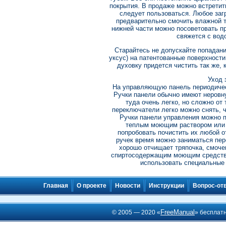
покрытия. В продаже можно встретит
следует пользоваться. Любое загр
предварительно смочить влажной т
нижней части можно посоветовать про
свяжется с водо
Старайтесь не допускайте попадан
уксус) на патентованные поверхности
духовку придется чистить так же,
Уход 
На управляющую панель периодическ
Ручки панели обычно имеют неровну
туда очень легко, но сложно от
переключатели легко можно снять, ч
Ручки панели управления можно п
теплым моющим раствором или в
попробовать почистить их любой о
ручек время можно заниматься пе
хорошо отчищает тряпочка, смоч
спиртосодержащим моющим средство
использовать специальные
Главная
О проекте
Новости
Инструкции
Вопрос-от
FreeManual
© 2005 — 2020 «
» бесплат