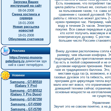
Загрузка Ваших
Есть понимание, что потребляет так
инструкций на сайт
цикла работы столько же, сколько с
08-04-2008
за пользование газом, т.е. сама 
Смена хостинга и
сравнении с газовой духовкой. П
сервера
работы с лёгкостью может достичь 2-
нужен примерно час. Например, чайн
18-01-2008
воду в течение 2х часов. Электри
Новая рассылка
покупке. Все самые передовые и дор
новостей
кто хотят получить максимум и м
18-01-2008
электрическую духовку. С ростом 
Обнуление счетчиков
большее число Россиян становятс
Реклама
Внизу духовки расположены сопла к
размеру, чем обычная конфорка. Эт
https://vyvoz-musora-
подходящий для приготовления мног
peterburg.ru
демонтаж зда
Газ есть в любой современной и не о
ний в санкт петербурге.
духовкам народное признание. Нек
газе из традиционного баллона. Это
местами куда газ (а, возможно, и 
Новинки
газовых духовок это та гибкость, кот
программ для циркуляции тепла внут
Samsung - GT-B5510
мало или нет вовсе, что ограничива
(Galaxy Y Pro)
домашней техники сейчас ограничив
Samsung - GT-B5512
основные мощности на изготовление
(Galaxy Y Pro Duos)
не существу
Samsung - GT-B7350
Управление:
Samsung - GT-I5500
Звучит это не совсем понятно, а на 
Samsung - GT-I5700