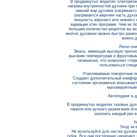
В продвинутых моделях электричес
нагрева внутренностей духовки при 
нижний жар духовки (нагреваетс
(нагревается верхняя часть духо
мощность верхнего или нижнего н
вариации этих программ. Чем их б
большее количество рецептов вы м
многих духовках можно быстро размо
можно д
Легко оч
Эмаль, имеющая высокую прочнос
высоким температурам и фруктовым 
гигиенична, что позволяет стер
пользоваться спец
Утапливаемые поворотные п
Создают дополнительный комфорт
состоянии эргономично вписывают
маловероятным 
Автоподжиг в д
В продвинутых моделях газовых дух
панели или ручного разжигания огн
залезать каждый раз в
У
Уход за 
Не используйте для чистки духов
губок. Все они постепенно царапаю