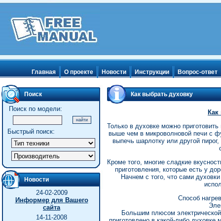
Главная
О проекте
Новости
Инструкции
Вопрос-ответ
Поиск
Как выбрать духовку
Поиск по модели:
Как
Только в духовке можно приготовить 
Быстрый поиск:
выше чем в микроволновой печи с фу
выпечь шарлотку или другой пирог, 
Кроме того, многие сладкие вкуснос
приготовления, которые есть у до
Начнем с того, что сами духовки
Новости
испо
24-02-2009
Способ нагрев
Информер для Вашего
Эле
сайта
Большим плюсом электрической д
14-11-2008
приготовлено в какой-либо духовке 