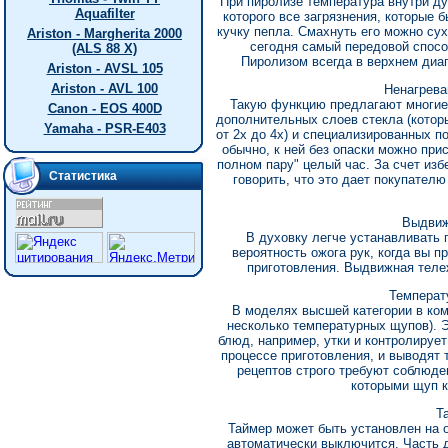
При пиролизе температура внутри ду
Aquafilter
которого все загрязнения, которые 
кучку пепла. Смахнуть его можно су
Ariston - Margherita 2000
сегодня самый передовой спосо
(ALS 88 X)
Пиролизом всегда в верхнем диап
Ariston - AVSL 105
Ariston - AVL 100
Ненагрева
Такую функцию предлагают многие 
Canon - EOS 400D
дополнительных слоев стекла (котор
Yamaha - PSR-E403
от 2х до 4х) и специализированных п
обычно, к ней без опаски можно прис
полном пару" целый час. За счет из
Статистика
говорить, что это дает покупател
Выдвиж
В духовку легче устанавливать 
вероятность ожога рук, когда вы п
приготовления. Выдвижная тележ
Температ
В моделях высшей категории в ком
несколько температурных щупов). Э
блюд, например, утки и контролируе
процессе приготовления, и выводят
рецептов строго требуют соблюде
которыми щуп к
Т
Таймер может быть установлен на о
автоматически выключится. Часть 