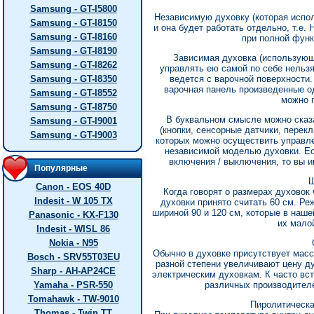
Samsung - GT-I5800
Независимую духовку (которая испо
Samsung - GT-I8150
и она будет работать отдельно, т.
Samsung - GT-I8160
при полной функ
Samsung - GT-I8190
Зависимая духовка (использующ
Samsung - GT-I8262
управлять ею самой по себе нельзя
Samsung - GT-I8350
ведется с варочной поверхности
варочная панель произведенные о
Samsung - GT-I8552
можно 
Samsung - GT-I8750
В буквальном смысле можно сказат
Samsung - GT-I9001
(кнопки, сенсорные датчики, перек
Samsung - GT-I9003
которых можно осуществить управле
независимой моделью духовки. Ес
включения / выключения, то вы 
Популярные
Ш
Canon - EOS 40D
Когда говорят о размерах духовок
Indesit - W 105 TX
духовки принято считать 60 см. Ре
шириной 90 и 120 см, которые в наше
Panasonic - KX-F130
их мало
Indesit - WISL 86
Nokia - N95
Обычно в духовке присутствует масса
Bosch - SRV55T03EU
разной степени увеличивают цену ду
Sharp - AH-AP24CE
электрическим духовкам. К часто в
Yamaha - PSR-550
различных производител
Tomahawk - TW-9010
Пиролитическа
Thomas - Twin TT