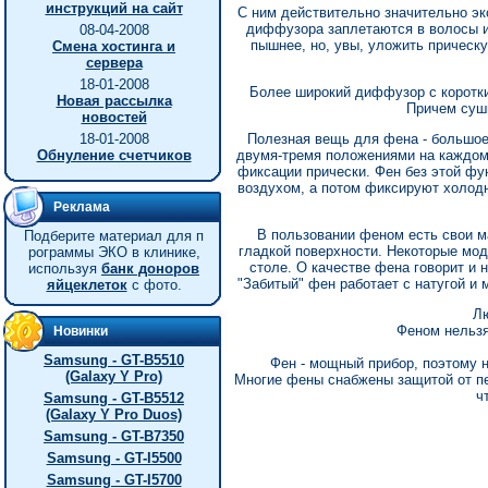
инструкций на сайт
С ним действительно значительно эк
диффузора заплетаются в волосы и
08-04-2008
пышнее, но, увы, уложить приче
Смена хостинга и
сервера
18-01-2008
Более широкий диффузор с коротки
Новая рассылка
Причем суши
новостей
18-01-2008
Полезная вещь для фена - большое
Обнуление счетчиков
двумя-тремя положениями на каждом
фиксации прически. Фен без этой ф
воздухом, а потом фиксируют холодно
Реклама
В пользовании феном есть свои ма
Подберите материал для п
гладкой поверхности. Некоторые мо
рограммы ЭКО в клинике,
столе. О качестве фена говорит и 
используя
банк доноров
"Забитый" фен работает с натугой и
яйцеклеток
с фото.
Лю
Феном нельзя
Новинки
Samsung - GT-B5510
Фен - мощный прибор, поэтому 
(Galaxy Y Pro)
Многие фены снабжены защитой от пе
ч
Samsung - GT-B5512
(Galaxy Y Pro Duos)
Samsung - GT-B7350
Samsung - GT-I5500
Samsung - GT-I5700