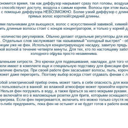
ономится время, так как диффузор накрывает сразу пол головы, воздушн
 способствуют доступу, воздуха к самым корням. Волосы при этом высы
ску с помощью диффузора НЕВОЗМОЖНО. Более узкий диффузор с длинн
прямых волос короткой/средней длинны.
ми пальчиками для вьющихся, волос с искусственной завивкой, химией
ть длинные волосы стоит с концов концентратором, и только у корней
 количество регулировок. Обычно делают отдельные регуляторы для из
. Отдельных слов заслуживает так называемый "холодный выстрел" - о
ункции уже не фен. Используя концентрирующую насадку, завитую прядь
й волной в течение четверти минуты. Для тех, кто по настоящему забот
холодного обдува просто незаменима.
ленькие хитрости. Это крючки для подвешивания, накладки, для того ч
дели имеют в комплекте еще и специальную подставку для фиксации фен
наличие фильтра. При своей работе фен засасывает волосы, пыль, короч
 может даже перегореть. Поэтому выбор всегда стоит отдавать фенам с 
бой электрический прибор очень может таить в себе опасность для жиз
 пользоваться в ванной: во влажной атмосфере может произойти коротк
Нельзя фен погружать в воду, а также браться за него мокрыми руками.
не включайте его в маломощные розетки для бритв, которыми оснащают
регрева. Если фен перегревается, включить его можно только спустя не
то-либо предпринять, пока фен не остынет и не будет готов к работе внов