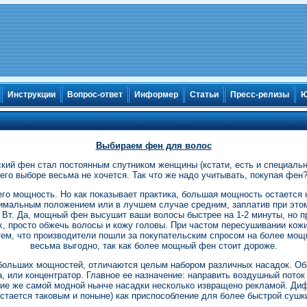
Инструкции
Вопрос-ответ
Информер
Статьи
Пресс-релизы
Ю
Выбираем фен для волос
ский фен стал постоянным спутником женщины (кстати, есть и специаль
его выборе весьма не хочется. Так что же надо учитывать, покупая фен
его мощность. Но как показывает практика, большая мощность остается 
имальным положением или в лучшем случае средним, заплатив при этом
Вт. Да, мощный фен высушит ваши волосы быстрее на 1-2 минуты, но при
ых, просто обжечь волосы и кожу головы. При частом пересушивании кожи
ем, что производители пошли за покупательским спросом на более мощн
весьма выгодно, так как более мощный фен стоит дороже.
больших мощностей, отличаются целым набором различных насадок. О
 или концентратор. Главное ее назначение: направить воздушный поток
ие же самой модной нынче насадки несколько извращено рекламой. Диф
стается таковым и поныне) как приспособление для более быстрой сушк