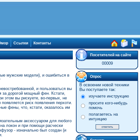
мор
Ссылки
Контакты
Посетителей на сайте
00009
ные мужские модели), и ошибиться в
Опрос
?
В освоении новой техники
невостребованной, и пользоваться вы
Вы поступаете так:
 за дорогой мощный фен. Кстати,
изучаете инструкцию
 этом вы рискуете, во-первых, не
 появляется риск появления перхоти.
просите кого-нибудь
ые фены, что, кстати, оказалось им
помочь
полагаетесь на
интуицию
бязательным аксессуаром для любого
 на локон и при помощи расчески
фузор - изначально был создан (и
и.