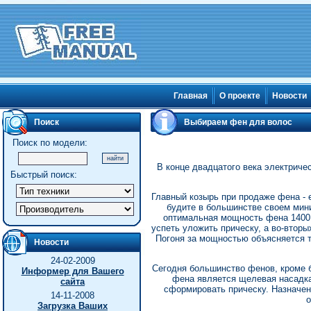
Главная
О проекте
Новости
Поиск
Выбираем фен для волос
Поиск по модели:
В конце двадцатого века электриче
Быстрый поиск:
Главный козырь при продаже фена - 
будите в большинстве своем мин
оптимальная мощность фена 1400 
успеть уложить прическу, а во-втор
Погоня за мощностью объясняется т
Новости
24-02-2009
Сегодня большинство фенов, кроме 
Информер для Вашего
фена является щелевая насадка,
сайта
сформировать прическу. Назначен
14-11-2008
о
Загрузка Ваших