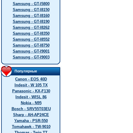
Samsung - GT-I5800
Samsung - GT-I8150
Samsung - GT-I8160
Samsung - GT-I8190
Samsung - GT-I8262
Samsung - GT-I8350
Samsung - GT-I8552
Samsung - GT-I8750
Samsung - GT-I9001
Samsung - GT-I9003
Популярные
Canon - EOS 40D
Indesit - W 105 TX
Panasonic - KX-F130
Indesit - WISL 86
Nokia - N95
Bosch - SRV55T03EU
Sharp - AH-AP24CE
Yamaha - PSR-550
Tomahawk - TW-9010
Thomas - Twin TT