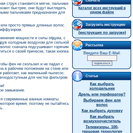
Скачать
ая струя становится мягче, пальчики
хают быстрее, они будут выглядеть
Каталог всех инструкций в
ыми пальчиками предназначен для
одном файле
Загрузить инструкцию
 или просто прямых длинных волос.
 диффузором.
(инструкция по загрузке)
менения мощности и силы обдува, с
бдув холодным воздухом для сильной
Рассылка
 волос сначала подсушивают горячим
иться о своей прическе, такая кнопка
Введите Ваш E-Mail:
тобы фен не скользил и не падал с
а в рабочем положении на стене или
е работает, как маленький пылесос.
Статьи
легкодоступным для чистки фильтром.
Как выбрать
ни!
холодильник
ое замыкание.
Дрель или перфоратор?
ся современные ванные комнаты.
Выбираем фен для
которое время, поэтому не пытайтесь
волос
ь.
Как выбрать духовку
Как выбрать
воздухоочиститель
Телевизоры. 100-
герцовая технология