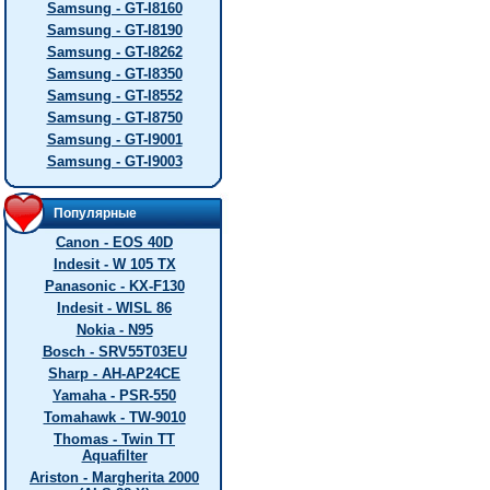
Samsung - GT-I8160
Samsung - GT-I8190
Samsung - GT-I8262
Samsung - GT-I8350
Samsung - GT-I8552
Samsung - GT-I8750
Samsung - GT-I9001
Samsung - GT-I9003
Популярные
Canon - EOS 40D
Indesit - W 105 TX
Panasonic - KX-F130
Indesit - WISL 86
Nokia - N95
Bosch - SRV55T03EU
Sharp - AH-AP24CE
Yamaha - PSR-550
Tomahawk - TW-9010
Thomas - Twin TT
Aquafilter
Ariston - Margherita 2000