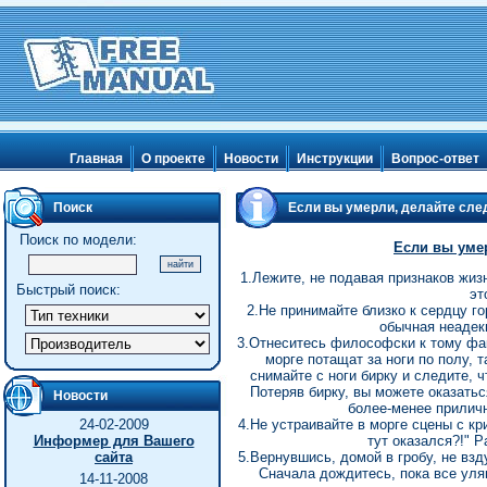
Главная
О проекте
Новости
Инструкции
Вопрос-ответ
Поиск
Если вы умерли, делайте с
Поиск по модели:
Если вы уме
1.Лежите, не подавая признаков жиз
Быстрый поиск:
эт
2.Не принимайте близко к сердцу го
обычная неадекв
3.Отнеситесь философски к тому факт
морге потащат за ноги по полу, 
снимайте с ноги бирку и следите, 
Потеряв бирку, вы можете оказатьс
Новости
более-менее приличн
24-02-2009
4.Не устраивайте в морге сцены с кри
Информер для Вашего
тут оказался?!" Р
сайта
5.Вернувшись, домой в гробу, не взд
Сначала дождитесь, пока все уляг
14-11-2008