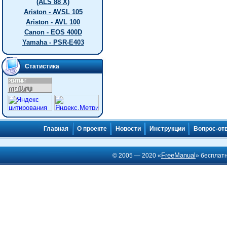
(ALS 88 X)
Ariston - AVSL 105
Ariston - AVL 100
Canon - EOS 400D
Yamaha - PSR-E403
Статистика
Главная
О проекте
Новости
Инструкции
Вопрос-от
FreeManual
© 2005 — 2020 «
» бесплат