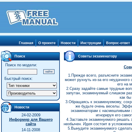
Главная
О проекте
Новости
Инструкции
Вопрос-ответ
Поиск
Советы экзаменатору
Поиск по модели:
Сов
1.Прежде всего, разъясните экзам
Быстрый поиск:
может рухнуть из-за его неудачного 
его на 
2.Сразу задайте самые трудные воп
запутан, экзаменуемый слишком раз
как бы
3.Обращаясь к экзаменуемому, сохр
же будьте очень веселы. Эффе
Новости
экзаменаторам с насмешливыми з
24-02-2009
игнорируя его самог
Информер для Вашего
4.Заставьте экзаменуемого решать 
сайта
необычен. Идея состоит в усложнении
5.Вынудите экзаменуемого сделать
14-11-2008