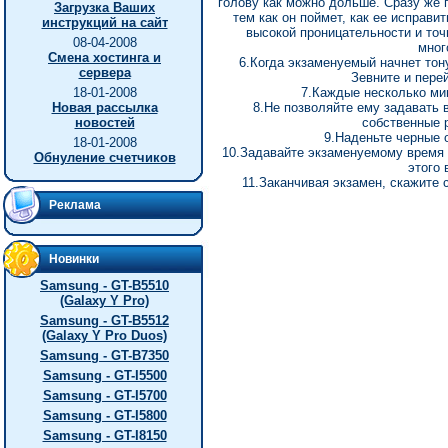
голову как можно дольше. Сразу же п
Загрузка Ваших
тем как он поймет, как ее исправи
инструкций на сайт
высокой проницательности и точ
08-04-2008
мног
Смена хостинга и
6.Когда экзаменуемый начнет тону
сервера
Зевните и пере
18-01-2008
7.Каждые несколько мин
Новая рассылка
8.Не позволяйте ему задавать 
новостей
собственные 
9.Наденьте черные 
18-01-2008
10.Задавайте экзаменуемому время 
Обнуление счетчиков
этого 
11.Заканчивая экзамен, скажите 
Реклама
Новинки
Samsung - GT-B5510
(Galaxy Y Pro)
Samsung - GT-B5512
(Galaxy Y Pro Duos)
Samsung - GT-B7350
Samsung - GT-I5500
Samsung - GT-I5700
Samsung - GT-I5800
Samsung - GT-I8150