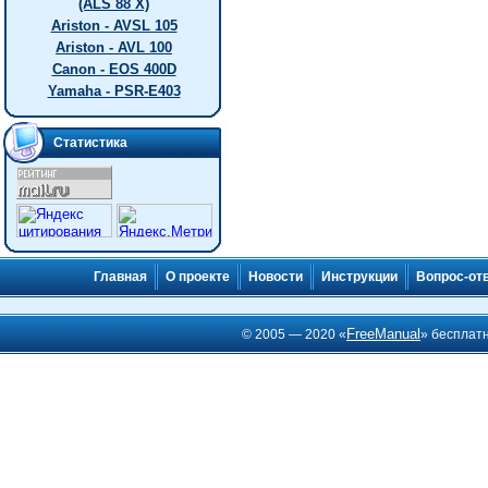
(ALS 88 X)
Ariston - AVSL 105
Ariston - AVL 100
Canon - EOS 400D
Yamaha - PSR-E403
Статистика
Главная
О проекте
Новости
Инструкции
Вопрос-от
FreeManual
© 2005 — 2020 «
» бесплат