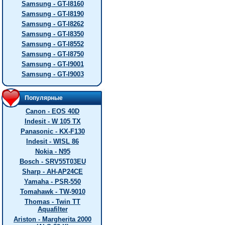
Samsung - GT-I8160
Samsung - GT-I8190
Samsung - GT-I8262
Samsung - GT-I8350
Samsung - GT-I8552
Samsung - GT-I8750
Samsung - GT-I9001
Samsung - GT-I9003
Популярные
Canon - EOS 40D
Indesit - W 105 TX
Panasonic - KX-F130
Indesit - WISL 86
Nokia - N95
Bosch - SRV55T03EU
Sharp - AH-AP24CE
Yamaha - PSR-550
Tomahawk - TW-9010
Thomas - Twin TT
Aquafilter
Ariston - Margherita 2000