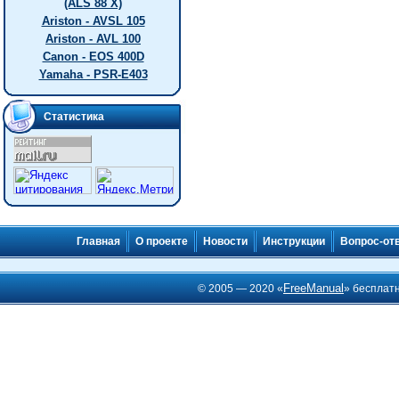
(ALS 88 X)
Ariston - AVSL 105
Ariston - AVL 100
Canon - EOS 400D
Yamaha - PSR-E403
Статистика
Главная
О проекте
Новости
Инструкции
Вопрос-от
FreeManual
© 2005 — 2020 «
» бесплат