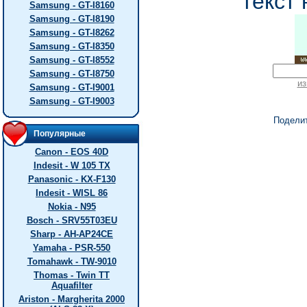
текст 
Samsung - GT-I8160
Samsung - GT-I8190
Samsung - GT-I8262
Samsung - GT-I8350
Samsung - GT-I8552
Samsung - GT-I8750
из
Samsung - GT-I9001
Samsung - GT-I9003
Подели
Популярные
Canon - EOS 40D
Indesit - W 105 TX
Panasonic - KX-F130
Indesit - WISL 86
Nokia - N95
Bosch - SRV55T03EU
Sharp - AH-AP24CE
Yamaha - PSR-550
Tomahawk - TW-9010
Thomas - Twin TT
Aquafilter
Ariston - Margherita 2000