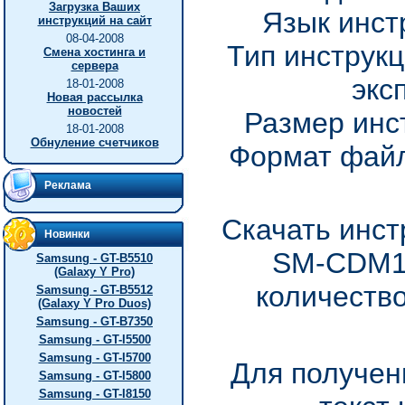
Загрузка Ваших
Язык инст
инструкций на сайт
08-04-2008
Тип инструкц
Смена хостинга и
сервера
экс
18-01-2008
Новая рассылка
новостей
Размер инс
18-01-2008
Обнуление счетчиков
Формат файл
Реклама
Скачать инст
Новинки
SM-CDM10
Samsung - GT-B5510
(Galaxy Y Pro)
количество
Samsung - GT-B5512
(Galaxy Y Pro Duos)
Samsung - GT-B7350
Samsung - GT-I5500
Samsung - GT-I5700
Для получен
Samsung - GT-I5800
Samsung - GT-I8150