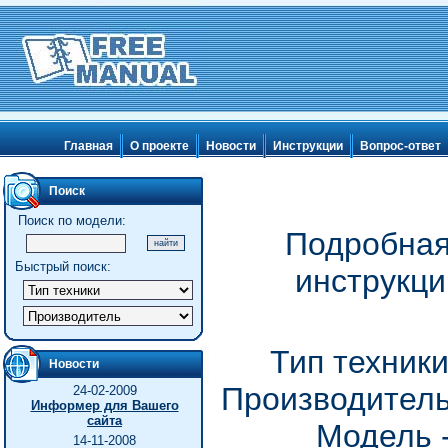
Главная
О проекте
Новости
Инструкции
Вопрос-ответ
Поиск
Поиск по модели:
Подробная
Быстрый поиск:
инструкц
Тип техник
Новости
Производитель
24-02-2009
Информер для Вашего
сайта
Модель 
14-11-2008