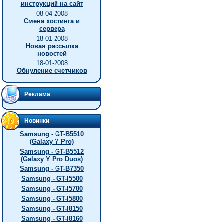
инструкций на сайт
08-04-2008
Смена хостинга и
сервера
18-01-2008
Новая рассылка
новостей
18-01-2008
Обнуление счетчиков
Реклама
Новинки
Samsung - GT-B5510
(Galaxy Y Pro)
Samsung - GT-B5512
(Galaxy Y Pro Duos)
Samsung - GT-B7350
Samsung - GT-I5500
Samsung - GT-I5700
Samsung - GT-I5800
Samsung - GT-I8150
Samsung - GT-I8160