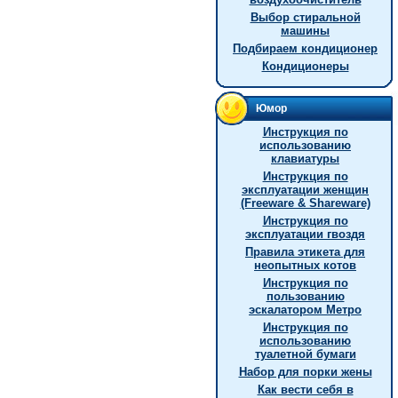
Выбор стиральной
машины
Подбираем кондиционер
Кондиционеры
Юмор
Инструкция по
использованию
клавиатуры
Инструкция по
эксплуатации женщин
(Freeware & Shareware)
Инструкция по
эксплуатации гвоздя
Правила этикета для
неопытных котов
Инструкция по
пользованию
эскалатором Метро
Инструкция по
использованию
туалетной бумаги
Hабор для порки жены
Как вести себя в