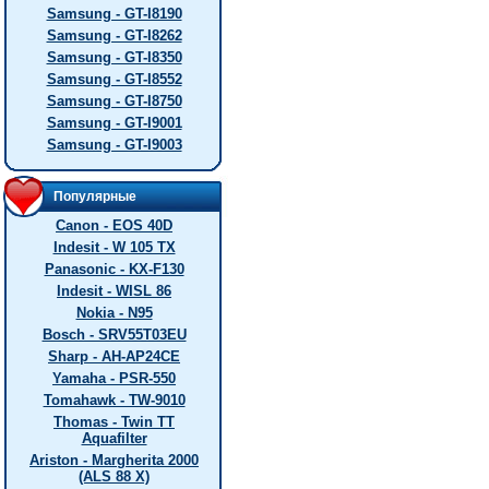
Samsung - GT-I8190
Samsung - GT-I8262
Samsung - GT-I8350
Samsung - GT-I8552
Samsung - GT-I8750
Samsung - GT-I9001
Samsung - GT-I9003
Популярные
Canon - EOS 40D
Indesit - W 105 TX
Panasonic - KX-F130
Indesit - WISL 86
Nokia - N95
Bosch - SRV55T03EU
Sharp - AH-AP24CE
Yamaha - PSR-550
Tomahawk - TW-9010
Thomas - Twin TT
Aquafilter
Ariston - Margherita 2000
(ALS 88 X)