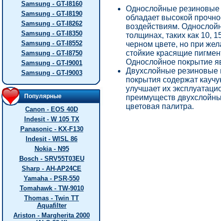
Samsung - GT-I8160
Однослойные резиновые 
Samsung - GT-I8190
обладает высокой прочно
Samsung - GT-I8262
воздействиям. Однослойн
Samsung - GT-I8350
толщинах, таких как 10, 
Samsung - GT-I8552
черном цвете, но при же
стойкие красящие пигмен
Samsung - GT-I8750
Однослойное покрытие я
Samsung - GT-I9001
Двухслойные резиновые 
Samsung - GT-I9003
покрытия содержат каучу
улучшает их эксплуатаци
Популярные
преимуществ двухслойны
цветовая палитра.
Canon - EOS 40D
Indesit - W 105 TX
Panasonic - KX-F130
Indesit - WISL 86
Nokia - N95
Bosch - SRV55T03EU
Sharp - AH-AP24CE
Yamaha - PSR-550
Tomahawk - TW-9010
Thomas - Twin TT
Aquafilter
Ariston - Margherita 2000