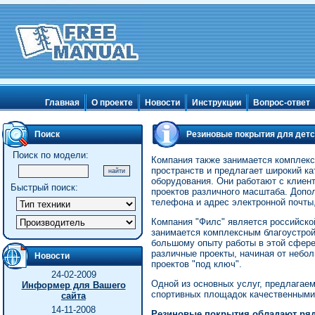
Главная
О проекте
Новости
Инструкции
Вопрос-ответ
Поиск
Резиновые покрытия для детс
Поиск по модели:
Компания также занимается комплек
пространств и предлагает широкий ка
оборудования. Они работают с клиен
Быстрый поиск:
проектов различного масштаба. Допо
телефона и адрес электронной почты,
Компания "Филс" является российско
занимается комплексным благоустрой
большому опыту работы в этой сфере
различные проекты, начиная от небо
Новости
проектов "под ключ".
24-02-2009
Одной из основных услуг, предлагае
Информер для Вашего
спортивных площадок качественными
сайта
14-11-2008
Резиновые покрытия обладают ряд