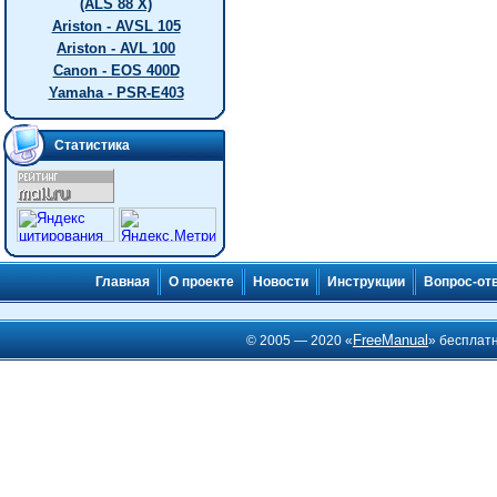
(ALS 88 X)
Ariston - AVSL 105
Ariston - AVL 100
Canon - EOS 400D
Yamaha - PSR-E403
Статистика
Главная
О проекте
Новости
Инструкции
Вопрос-от
FreeManual
© 2005 — 2020 «
» бесплат