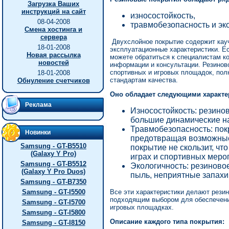
Загрузка Ваших
инструкций на сайт
износостойкость,
08-04-2008
травмобезопасность и эк
Смена хостинга и
сервера
Двухслойное покрытие содержит кауч
18-01-2008
эксплуатационные характеристики. Ес
Новая рассылка
можете обратиться к специалистам к
новостей
информации и консультации. Резинов
спортивных и игровых площадок, пол
18-01-2008
стандартам качества.
Обнуление счетчиков
Оно обладает следующими характе
Реклама
Износостойкость: резино
большие динамические на
Травмобезопасность: пок
Новинки
предотвращая возможные
Samsung - GT-B5510
покрытие не скользит, чт
(Galaxy Y Pro)
играх и спортивных меро
Samsung - GT-B5512
Экологичность: резиново
(Galaxy Y Pro Duos)
пыль, неприятные запахи
Samsung - GT-B7350
Samsung - GT-I5500
Все эти характеристики делают рези
подходящим выбором для обеспечени
Samsung - GT-I5700
игровых площадках.
Samsung - GT-I5800
Описание каждого типа покрытия:
Samsung - GT-I8150