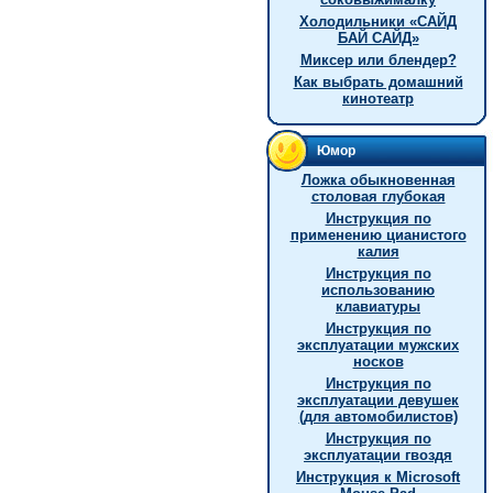
Холодильники «САЙД
БАЙ САЙД»
Миксер или блендер?
Как выбрать домашний
кинотеатр
Юмор
Ложка обыкновенная
столовая глубокая
Инстpукция по
пpименению цианистого
калия
Инструкция по
использованию
клавиатуры
Инструкция по
эксплуатации мужских
носков
Инструкция по
эксплуатации девушек
(для автомобилистов)
Инструкция по
эксплуатации гвоздя
Инструкция к Microsoft