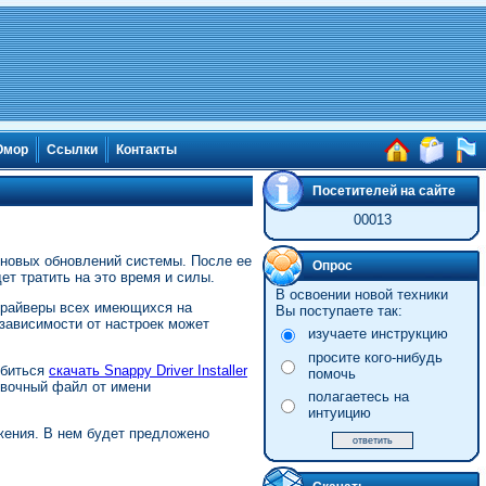
мор
Ссылки
Контакты
Посетителей на сайте
00013
 новых обновлений системы. После ее
Опрос
т тратить на это время и силы.
В освоении новой техники
драйверы всех имеющихся на
Вы поступаете так:
зависимости от настроек может
изучаете инструкцию
просите кого-нибудь
обиться
скачать Snappy Driver Installer
помочь
овочный файл от имени
полагаетесь на
интуицию
ожения. В нем будет предложено