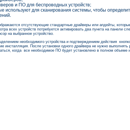
веров и ПО для беспроводных устройств;
рые используют для сканирования системы, чтобы определи
ений.
ображаются отсутствующие стандартные драйверы или апдейты, которы
тра всех устройств потребуется активировать два пункта на панели сл
сор на выбранное устройство.
делением необходимого устройства и подтверждением действия кнопкой
е инсталляция. После установки одного драйвера не нужно выполнять р
аться, когда все необходимое ПО будет установлено в полном объеме и 