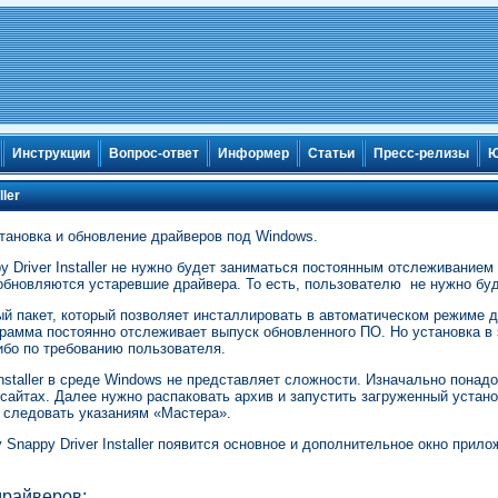
Инструкции
Вопрос-ответ
Информер
Статьи
Пресс-релизы
Ю
ler
установка и обновление драйверов под Windows.
 Driver Installer не нужно будет заниматься постоянным отслеживанием
обновляются устаревшие драйвера. То есть, пользователю не нужно буде
й пакет, который позволяет инсталлировать в автоматическом режиме 
грамма постоянно отслеживает выпуск обновленного ПО. Но установка в 
ибо по требованию пользователя.
nstaller в среде Windows не представляет сложности. Изначально понад
сайтах. Далее нужно распаковать архив и запустить загруженный устан
 следовать указаниям «Мастера».
Snappy Driver Installer появится основное и дополнительное окно прил
драйверов;