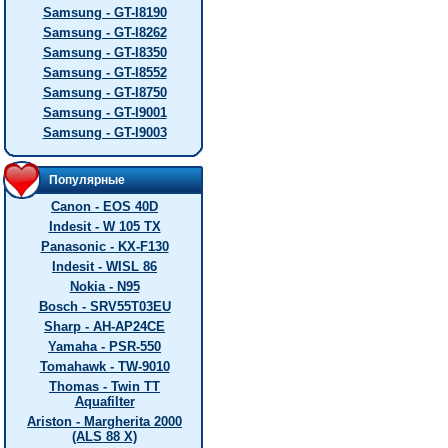
Samsung - GT-I8190
Samsung - GT-I8262
Samsung - GT-I8350
Samsung - GT-I8552
Samsung - GT-I8750
Samsung - GT-I9001
Samsung - GT-I9003
Популярные
Canon - EOS 40D
Indesit - W 105 TX
Panasonic - KX-F130
Indesit - WISL 86
Nokia - N95
Bosch - SRV55T03EU
Sharp - AH-AP24CE
Yamaha - PSR-550
Tomahawk - TW-9010
Thomas - Twin TT
Aquafilter
Ariston - Margherita 2000
(ALS 88 X)