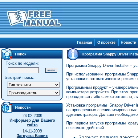
Главная
О проекте
Новости
Поиск
Программа Snappy Driver Instal
Поиск по модели:
Программа Snappy Driver Installer – 
При использовании программы Snappy
Быстрый поиск:
установки в автоматическом режиме 
Программный продукт – универсальны
компьютере устройств. При этом про
проводиться либо самостоятельно, л
Установка программы Snappy Driver I
Новости
на проверенных специализированных 
администратора. Дальше необходимо
24-02-2009
Информер для Вашего
При первом запуске программы сразу 
сайта
несколько действий:
14-11-2008
Загрузка Ваших
Загрузка полного пакета 