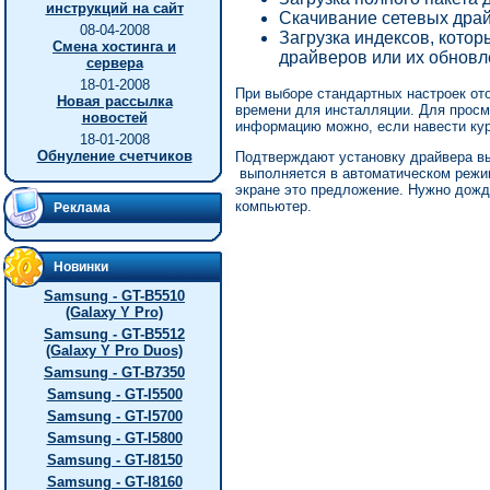
инструкций на сайт
Скачивание сетевых драй
08-04-2008
Загрузка индексов, кото
Смена хостинга и
драйверов или их обновл
сервера
18-01-2008
При выборе стандартных настроек от
Новая рассылка
времени для инсталляции. Для просмо
новостей
информацию можно, если навести кур
18-01-2008
Обнуление счетчиков
Подтверждают установку драйвера вы
выполняется в автоматическом режим
экране это предложение. Нужно дожд
компьютер.
Реклама
Новинки
Samsung - GT-B5510
(Galaxy Y Pro)
Samsung - GT-B5512
(Galaxy Y Pro Duos)
Samsung - GT-B7350
Samsung - GT-I5500
Samsung - GT-I5700
Samsung - GT-I5800
Samsung - GT-I8150
Samsung - GT-I8160