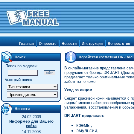
Главная
О проекте
Новости
Инструкции
Вопрос-ответ
Поиск
Корейская косметика DR JART
Поиск по модели:
В онлайн-магазине представлена сама
продукция от бренда DR JART (Докто
предлагает только оригинальные тов
Быстрый поиск:
заботятся о коже.
Уход за лицом
Секрет красивой кожи начинается с п
лицом" можно найти разнообразные п
увлажнения, восстановления и борьбы
Новости
DR JART предлагает:
24-02-2009
Информер для Вашего
кремы,
сайта
эмульсии,
14-11-2008