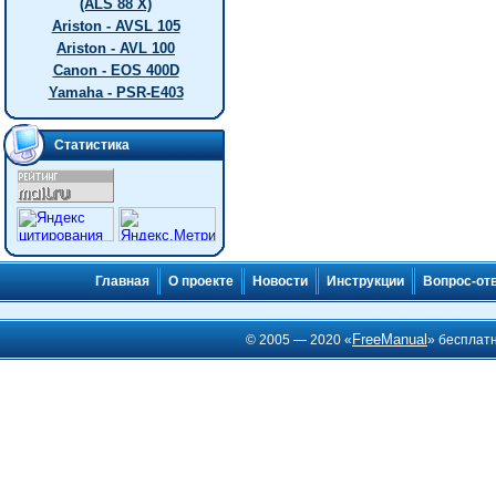
(ALS 88 X)
Ariston - AVSL 105
Ariston - AVL 100
Canon - EOS 400D
Yamaha - PSR-E403
Статистика
Главная
О проекте
Новости
Инструкции
Вопрос-от
FreeManual
© 2005 — 2020 «
» бесплат