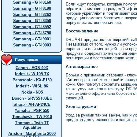
Samsung - GT-I8160
Если ищут продукты, которые помогут
Samsung - GT-I8190
обратить внимание на раздел "Лифти
которые укрепляют и подтягивают кож
Samsung - GT-I8262
продукция поможет бороться с возра
Samsung - GT-I8350
вернуть естественное сияние.
Samsung - GT-I8552
Восстановление
Samsung - GT-I8750
Samsung - GT-I9001
DR JART предоставляет широкий выбо
Независимо от того, нужно ли успоко
Samsung - GT-I9003
справиться с пигментацией – они пр
продукты содержат активные ингреди
регенерации и восстановлению кожи,
Популярные
Антивозрастное
Canon - EOS 40D
Indesit - W 105 TX
Борьба с признаками старения - клю
"Антивозрастное" можно найти продук
Panasonic - KX-F130
кожи. Они помогут сократить морщины
Indesit - WISL 86
также улучшить тон и текстуру. DR 
Nokia - N95
максимально эффективно борются с п
сияющей.
Bosch - SRV55T03EU
Sharp - AH-AP24CE
Уход за руками
Yamaha - PSR-550
Уход за руками так же важен, как и 
Tomahawk - TW-9010
средства для увлажнения и защиты к
Thomas - Twin TT
Aquafilter
Ariston - Margherita 2000