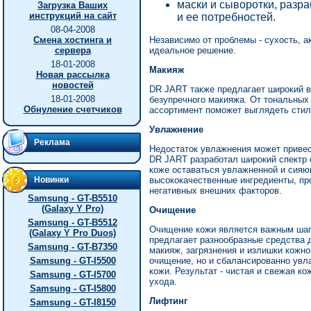
маски и сыворотки, разр
Загрузка Ваших
инструкций на сайт
и ее потребностей.
08-04-2008
Смена хостинга и
Независимо от проблемы - сухость, ак
сервера
идеальное решение.
18-01-2008
Макияж
Новая рассылка
новостей
DR JART также предлагает широкий в
18-01-2008
безупречного макияжа. От тональных 
Обнуление счетчиков
ассортимент поможет выглядеть стил
Увлажнение
Реклама
Недостаток увлажнения может привес
DR JART разработал широкий спектр 
коже оставаться увлажненной и сия
Новинки
высококачественные ингредиенты, пр
негативных внешних факторов.
Samsung - GT-B5510
(Galaxy Y Pro)
Очищение
Samsung - GT-B5512
Очищение кожи является важным шаг
(Galaxy Y Pro Duos)
предлагает разнообразные средства
Samsung - GT-B7350
макияж, загрязнения и излишки кожно
Samsung - GT-I5500
очищение, но и сбалансированно ув
кожи. Результат - чистая и свежая ко
Samsung - GT-I5700
ухода.
Samsung - GT-I5800
Лифтинг
Samsung - GT-I8150