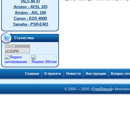
(ALS 88 X)
Ariston - AVSL 105
Ariston - AVL 100
Canon - EOS 400D
Yamaha - PSR-E403
Статистика
Главная
О проекте
Новости
Инструкции
Вопрос-от
FreeManual
© 2005 — 2020 «
» бесплат