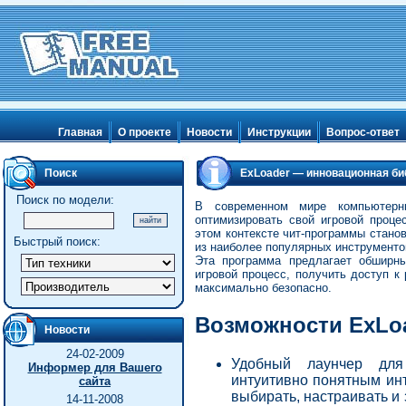
Главная
О проекте
Новости
Инструкции
Вопрос-ответ
Поиск
ExLoader — инновационная биб
Поиск по модели:
В современном мире компьютерн
оптимизировать свой игровой проце
этом контексте чит-программы стано
Быстрый поиск:
из наиболее популярных инструменто
Эта программа предлагает обширны
игровой процесс, получить доступ к
максимально безопасно.
Возможности ExLoa
Новости
24-02-2009
Удобный лаунчер для
Информер для Вашего
интуитивно понятным инт
сайта
выбирать, настраивать и 
14-11-2008