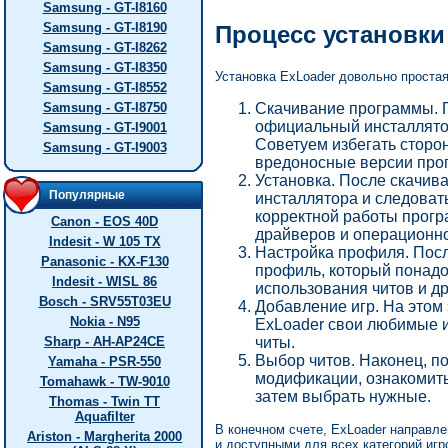
Samsung - GT-I8160
Samsung - GT-I8190
Процесс установки
Samsung - GT-I8262
Samsung - GT-I8350
Установка ExLoader довольно простая
Samsung - GT-I8552
Скачивание программы. 
Samsung - GT-I8750
официальный инсталлятор
Samsung - GT-I9001
Советуем избегать сторон
Samsung - GT-I9003
вредоносные версии про
Установка. После скачив
Популярные
инсталлятора и следоват
корректной работы прог
Canon - EOS 40D
драйверов и операционн
Indesit - W 105 TX
Настройка профиля. Посл
Panasonic - KX-F130
профиль, который понадо
Indesit - WISL 86
использования читов и д
Bosch - SRV55T03EU
Добавление игр. На этом 
Nokia - N95
ExLoader свои любимые и
читы.
Sharp - AH-AP24CE
Выбор читов. Наконец, п
Yamaha - PSR-550
модификации, ознакомить
Tomahawk - TW-9010
затем выбрать нужные.
Thomas - Twin TT
Aquafilter
В конечном счете, ExLoader направле
Ariston - Margherita 2000
и доступными для всех категорий игр