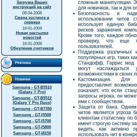
сложные манипуляции. Эт
Загрузка Ваших
инструкций на сайт
для новичков, так и для 
Безопасность и над
08-04-2008
Смена хостинга и
использовании читов с
сервера
использует единую биб
18-01-2008
рисков заражения комп
Новая рассылка
Кроме того, каждое обн
новостей
проверку, что еще 
18-01-2008
пользователей.
Обнуление счетчиков
Поддержка различных и
популярных игр, таких как
Стандофф, Гаррис мод и
Реклама
могут наслаждаться
возможностями в своих л
Кастомизация. Для 
Новинки
предоставляет возможно
Samsung - GT-B5510
означает, что если ста
(Galaxy Y Pro)
запросы игрока, он може
Samsung - GT-B5512
ими с сообществом.
(Galaxy Y Pro Duos)
Защита от бана. Одним
Samsung - GT-B7350
читов является угроза б
Samsung - GT-I5500
клиентам статистику по 
Samsung - GT-I5700
имеет строгую систему за
Samsung - GT-I5800
видеть, как активно 
Samsung - GT-I8150
использовать чит в конкр