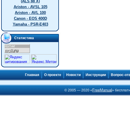
(ALS 88 X)
Ariston - AVSL 105
Ariston - AVL 100
Canon - EOS 400D
Yamaha - PSR-E403
Статистика
Главная
О проекте
Новости
Инструкции
Вопрос-от
FreeManual
© 2005 — 2020 «
» бесплат