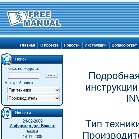
Главная
О проекте
Новости
Инструкции
Вопрос-ответ
Поиск
Поиск по модели:
Подробная
Быстрый поиск:
инструкции
IN
Новости
Тип техник
24-02-2009
Информер для Вашего
сайта
Производите
14-11-2008