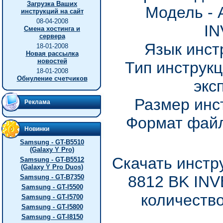
Загрузка Ваших
Модель - 
инструкций на сайт
08-04-2008
I
Смена хостинга и
сервера
Язык инст
18-01-2008
Новая рассылка
новостей
Тип инструкц
18-01-2008
Обнуление счетчиков
экс
Размер инс
Реклама
Формат файл
Новинки
Samsung - GT-B5510
(Galaxy Y Pro)
Скачать инстр
Samsung - GT-B5512
(Galaxy Y Pro Duos)
8812 BK INV
Samsung - GT-B7350
Samsung - GT-I5500
количество
Samsung - GT-I5700
Samsung - GT-I5800
Samsung - GT-I8150