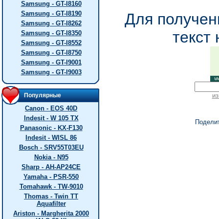
Samsung - GT-I8160
Samsung - GT-I8190
Для получен
Samsung - GT-I8262
текст 
Samsung - GT-I8350
Samsung - GT-I8552
Samsung - GT-I8750
Samsung - GT-I9001
Samsung - GT-I9003
Популярные
из
Canon - EOS 40D
Indesit - W 105 TX
Подели
Panasonic - KX-F130
Indesit - WISL 86
Bosch - SRV55T03EU
Nokia - N95
Sharp - AH-AP24CE
Yamaha - PSR-550
Tomahawk - TW-9010
Thomas - Twin TT
Aquafilter
Ariston - Margherita 2000