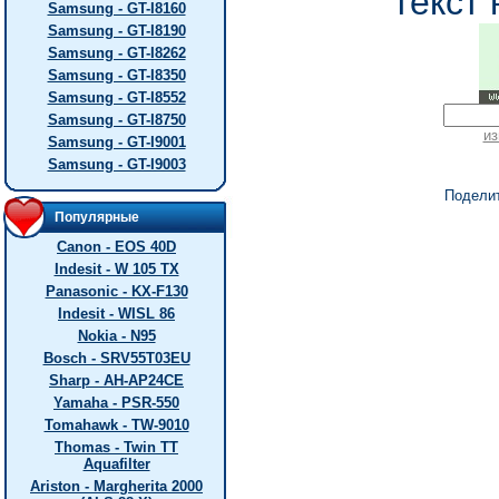
текст 
Samsung - GT-I8160
Samsung - GT-I8190
Samsung - GT-I8262
Samsung - GT-I8350
Samsung - GT-I8552
Samsung - GT-I8750
из
Samsung - GT-I9001
Samsung - GT-I9003
Подели
Популярные
Canon - EOS 40D
Indesit - W 105 TX
Panasonic - KX-F130
Indesit - WISL 86
Nokia - N95
Bosch - SRV55T03EU
Sharp - AH-AP24CE
Yamaha - PSR-550
Tomahawk - TW-9010
Thomas - Twin TT
Aquafilter
Ariston - Margherita 2000