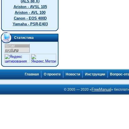
(ALS 88 X)
Ariston - AVSL 105
Ariston - AVL 100
Canon - EOS 400D
Yamaha - PSR-E403
Статистика
Главная
О проекте
Новости
Инструкции
Вопрос-от
FreeManual
© 2005 — 2020 «
» бесплат