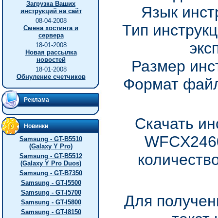
Загрузка Ваших
Язык инст
инструкций на сайт
08-04-2008
Тип инструкц
Смена хостинга и
сервера
экс
18-01-2008
Новая рассылка
новостей
Размер инс
18-01-2008
Обнуление счетчиков
Формат файл
Реклама
Скачать ин
Новинки
WFCX2460
Samsung - GT-B5510
(Galaxy Y Pro)
количество
Samsung - GT-B5512
(Galaxy Y Pro Duos)
Samsung - GT-B7350
Samsung - GT-I5500
Samsung - GT-I5700
Для получен
Samsung - GT-I5800
Samsung - GT-I8150