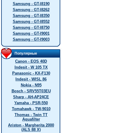
Samsung - GT-I8190
Samsung - GT-I8262
Samsung - GT-I8350
Samsung - GT-I8552
Samsung - GT-I8750
Samsung - GT-I9001
Samsung - GT-I9003
Популярные
Canon - EOS 40D
Indesit - W 105 TX
Panasonic - KX-F130
Indesit - WISL 86
Nokia - N95
Bosch - SRV55T03EU
Sharp - AH-AP24CE
Yamaha - PSR-550
Tomahawk - TW-9010
Thomas - Twin TT
Aquafilter
Ariston - Margherita 2000
(ALS 88 X)