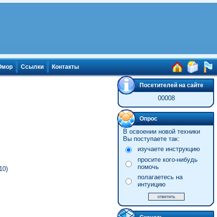
мор
Ссылки
Контакты
Посетителей на сайте
00008
Опрос
В освоении новой техники
Вы поступаете так:
изучаете инструкцию
просите кого-нибудь
помочь
10)
полагаетесь на
интуицию