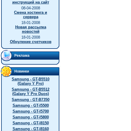
инструкций на сайт
08-04-2008
Смена хостинга и
сервера
18-01-2008
Новая рассылка
новостей
18-01-2008
Обнуление счетчиков
Реклама
Новинки
Samsung - GT-B5510
(Galaxy Y Pro)
Samsung - GT-B5512
(Galaxy Y Pro Duos)
Samsung - GT-B7350
Samsung - GT-I5500
Samsung - GT-I5700
Samsung - GT-I5800
Samsung - GT-I8150
Samsung - GT-I8160