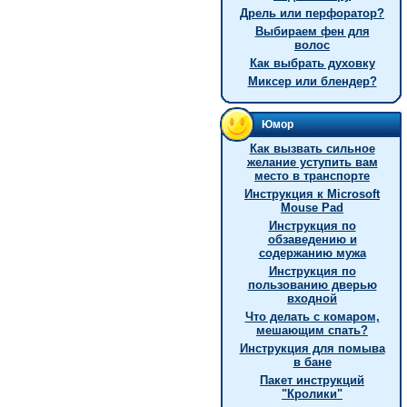
Дрель или перфоратор?
Выбираем фен для
волос
Как выбрать духовку
Миксер или блендер?
Юмор
Как вызвать сильное
желание уступить вам
место в транспорте
Инструкция к Microsoft
Mouse Pad
Инструкция по
обзаведению и
содержанию мужа
Инструкция по
пользованию дверью
входной
Что делать с комаром,
мешающим спать?
Инструкция для помыва
в бане
Пакет инструкций
"Кролики"