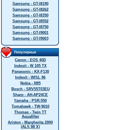
Samsung - GT-I8190
Samsung - GT-I8262
Samsung - GT-I8350
Samsung - GT-I8552
Samsung - GT-I8750
Samsung - GT-I9001
Samsung - GT-I9003
Популярные
Canon - EOS 40D
Indesit - W 105 TX
Panasonic - KX-F130
Indesit - WISL 86
Nokia - N95
Bosch - SRV55T03EU
Sharp - AH-AP24CE
Yamaha - PSR-550
Tomahawk - TW-9010
Thomas - Twin TT
Aquafilter
Ariston - Margherita 2000
(ALS 88 X)