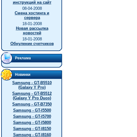
инструкций на сайт
08-04-2008
Смена хостинга и
сервера
18-01-2008
Новая рассылка
новостей
18-01-2008
Обнуление счетчиков
Реклама
Новинки
Samsung - GT-B5510
(Galaxy Y Pro)
Samsung - GT-B5512
(Galaxy Y Pro Duos)
Samsung - GT-B7350
Samsung - GT-I5500
Samsung - GT-I5700
Samsung - GT-I5800
Samsung - GT-I8150
Samsung - GT-I8160