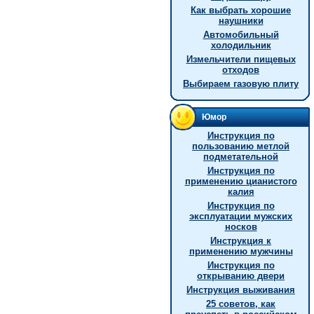
Как выбрать хорошие
наушники
Автомобильный
холодильник
Измельчители пищевых
отходов
Выбираем газовую плиту
Юмор
Инструкция по
пользованию метлой
подметательной
Инстpукция по
пpименению цианистого
калия
Инструкция по
эксплуатации мужских
носков
Инструкция к
применению мужчины
Инструкция по
открыванию двери
Инструкция выживания
25 советов, как