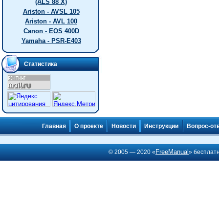
(ALS 88 X)
Ariston - AVSL 105
Ariston - AVL 100
Canon - EOS 400D
Yamaha - PSR-E403
Статистика
Главная
О проекте
Новости
Инструкции
Вопрос-от
FreeManual
© 2005 — 2020 «
» бесплат