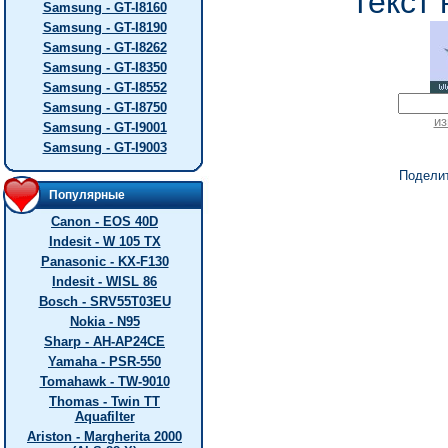
текст 
Samsung - GT-I8160
Samsung - GT-I8190
Samsung - GT-I8262
Samsung - GT-I8350
Samsung - GT-I8552
Samsung - GT-I8750
из
Samsung - GT-I9001
Samsung - GT-I9003
Подели
Популярные
Canon - EOS 40D
Indesit - W 105 TX
Panasonic - KX-F130
Indesit - WISL 86
Bosch - SRV55T03EU
Nokia - N95
Sharp - AH-AP24CE
Yamaha - PSR-550
Tomahawk - TW-9010
Thomas - Twin TT
Aquafilter
Ariston - Margherita 2000