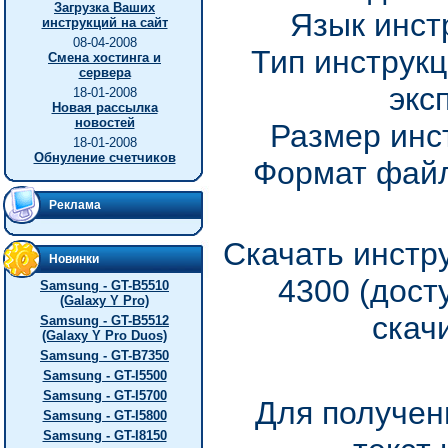
Загрузка Ваших
Язык инст
инструкций на сайт
08-04-2008
Тип инструкц
Смена хостинга и
сервера
экс
18-01-2008
Новая рассылка
новостей
Размер инс
18-01-2008
Обнуление счетчиков
Формат файл
Реклама
Скачать инстру
Новинки
4300 (дост
Samsung - GT-B5510
(Galaxy Y Pro)
скач
Samsung - GT-B5512
(Galaxy Y Pro Duos)
Samsung - GT-B7350
Samsung - GT-I5500
Samsung - GT-I5700
Для получен
Samsung - GT-I5800
Samsung - GT-I8150