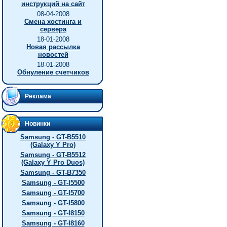
инструкций на сайт
08-04-2008
Смена хостинга и
сервера
18-01-2008
Новая рассылка
новостей
18-01-2008
Обнуление счетчиков
Реклама
Новинки
Samsung - GT-B5510
(Galaxy Y Pro)
Samsung - GT-B5512
(Galaxy Y Pro Duos)
Samsung - GT-B7350
Samsung - GT-I5500
Samsung - GT-I5700
Samsung - GT-I5800
Samsung - GT-I8150
Samsung - GT-I8160