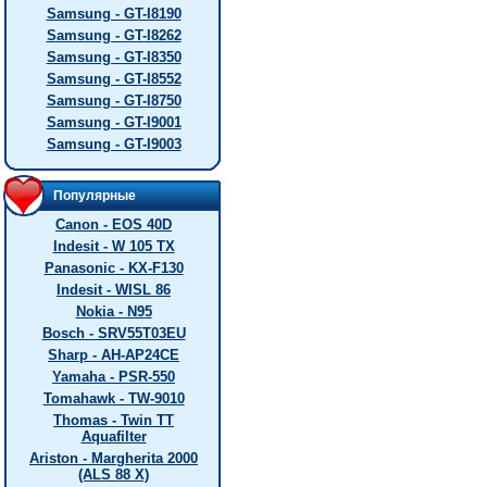
Samsung - GT-I8190
Samsung - GT-I8262
Samsung - GT-I8350
Samsung - GT-I8552
Samsung - GT-I8750
Samsung - GT-I9001
Samsung - GT-I9003
Популярные
Canon - EOS 40D
Indesit - W 105 TX
Panasonic - KX-F130
Indesit - WISL 86
Nokia - N95
Bosch - SRV55T03EU
Sharp - AH-AP24CE
Yamaha - PSR-550
Tomahawk - TW-9010
Thomas - Twin TT
Aquafilter
Ariston - Margherita 2000
(ALS 88 X)