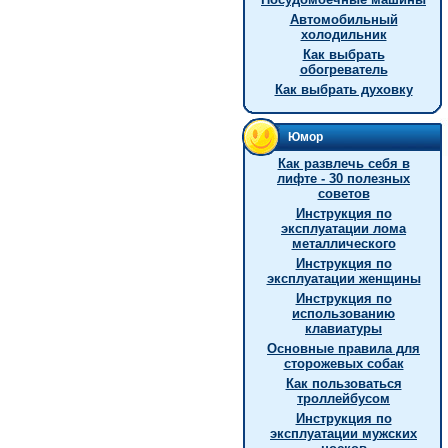
Автомобильный
холодильник
Как выбрать
обогреватель
Как выбрать духовку
Юмор
Как развлечь себя в
лифте - 30 полезных
советов
Инструкция по
эксплуатации лома
металлического
Инструкция по
эксплуатации женщины
Инструкция по
использованию
клавиатуры
Основные правила для
сторожевых собак
Как пользоваться
троллейбусом
Инструкция по
эксплуатации мужских