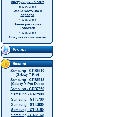
инструкций на сайт
08-04-2008
Смена хостинга и
сервера
18-01-2008
Новая рассылка
новостей
18-01-2008
Обнуление счетчиков
Реклама
Новинки
Samsung - GT-B5510
(Galaxy Y Pro)
Samsung - GT-B5512
(Galaxy Y Pro Duos)
Samsung - GT-B7350
Samsung - GT-I5500
Samsung - GT-I5700
Samsung - GT-I5800
Samsung - GT-I8150
Samsung - GT-I8160