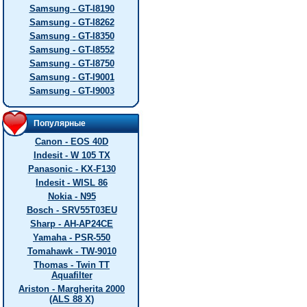
Samsung - GT-I8190
Samsung - GT-I8262
Samsung - GT-I8350
Samsung - GT-I8552
Samsung - GT-I8750
Samsung - GT-I9001
Samsung - GT-I9003
Популярные
Canon - EOS 40D
Indesit - W 105 TX
Panasonic - KX-F130
Indesit - WISL 86
Nokia - N95
Bosch - SRV55T03EU
Sharp - AH-AP24CE
Yamaha - PSR-550
Tomahawk - TW-9010
Thomas - Twin TT
Aquafilter
Ariston - Margherita 2000
(ALS 88 X)