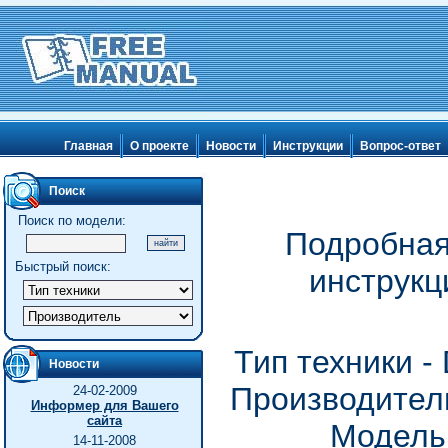
Главная
О проекте
Новости
Инструкции
Вопрос-ответ
Поиск
Поиск по модели:
Подробная
Быстрый поиск:
инструкц
Тип техники 
Новости
Производитель
24-02-2009
Информер для Вашего
сайта
Модель
14-11-2008