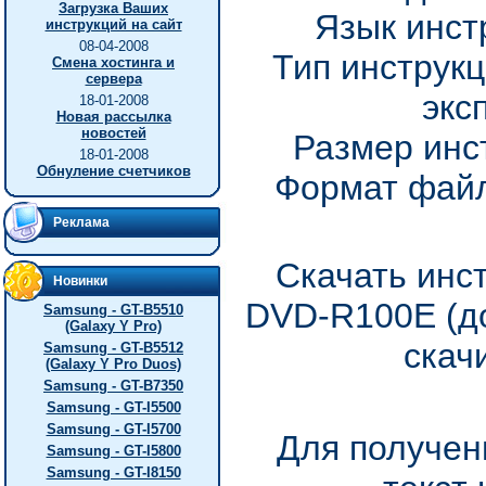
Загрузка Ваших
Язык инст
инструкций на сайт
08-04-2008
Тип инструкц
Смена хостинга и
сервера
экс
18-01-2008
Новая рассылка
новостей
Размер инс
18-01-2008
Обнуление счетчиков
Формат файл
Реклама
Скачать инс
Новинки
DVD-R100E (до
Samsung - GT-B5510
(Galaxy Y Pro)
скач
Samsung - GT-B5512
(Galaxy Y Pro Duos)
Samsung - GT-B7350
Samsung - GT-I5500
Samsung - GT-I5700
Для получен
Samsung - GT-I5800
Samsung - GT-I8150