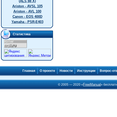
(ALS 88 X)
Ariston - AVSL 105
Ariston - AVL 100
Canon - EOS 400D
Yamaha - PSR-E403
Статистика
Главная
О проекте
Новости
Инструкции
Вопрос-от
FreeManual
© 2005 — 2020 «
» бесплат