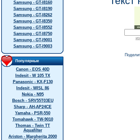
текст 
Samsung - GT-I8160
Samsung - GT-I8190
Samsung - GT-I8262
Samsung - GT-I8350
Samsung - GT-I8552
Samsung - GT-I8750
из
Samsung - GT-I9001
Samsung - GT-I9003
Подели
Популярные
Canon - EOS 40D
Indesit - W 105 TX
Panasonic - KX-F130
Indesit - WISL 86
Nokia - N95
Bosch - SRV55T03EU
Sharp - AH-AP24CE
Yamaha - PSR-550
Tomahawk - TW-9010
Thomas - Twin TT
Aquafilter
Ariston - Margherita 2000