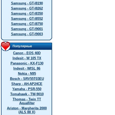
Samsung - GT-I8190
Samsung - GT-I8262
Samsung - GT-I8350
Samsung - GT-I8552
Samsung - GT-I8750
Samsung - GT-I9001
Samsung - GT-I9003
Популярные
Canon - EOS 40D
Indesit - W 105 TX
Panasonic - KX-F130
Indesit - WISL 86
Nokia - N95
Bosch - SRV55T03EU
Sharp - AH-AP24CE
Yamaha - PSR-550
Tomahawk - TW-9010
Thomas - Twin TT
Aquafilter
Ariston - Margherita 2000
(ALS 88 X)