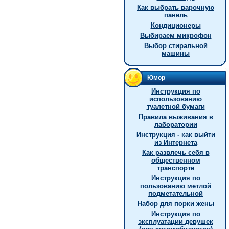
Как выбрать варочную
панель
Кондиционеры
Выбираем микрофон
Выбор стиральной
машины
Юмор
Инструкция по
использованию
туалетной бумаги
Правила выживания в
лаборатории
Инструкция - как выйти
из Интернета
Как развлечь себя в
общественном
транспорте
Инструкция по
пользованию метлой
подметательной
Hабор для порки жены
Инструкция по
эксплуатации девушек