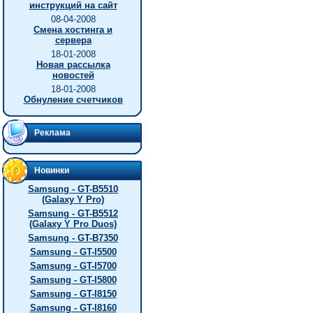
инструкций на сайт
08-04-2008
Смена хостинга и
сервера
18-01-2008
Новая рассылка
новостей
18-01-2008
Обнуление счетчиков
Реклама
Новинки
Samsung - GT-B5510
(Galaxy Y Pro)
Samsung - GT-B5512
(Galaxy Y Pro Duos)
Samsung - GT-B7350
Samsung - GT-I5500
Samsung - GT-I5700
Samsung - GT-I5800
Samsung - GT-I8150
Samsung - GT-I8160