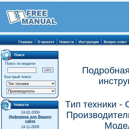
Главная
О проекте
Новости
Инструкции
Вопрос-ответ
Поиск
Поиск по модели:
Подробная
Быстрый поиск:
инстру
Тип техники -
Новости
Производитель
24-02-2009
Информер для Вашего
сайта
Модел
14-11-2008