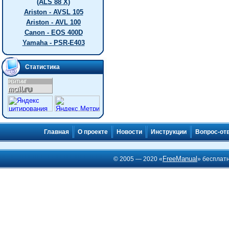
(ALS 88 X)
Ariston - AVSL 105
Ariston - AVL 100
Canon - EOS 400D
Yamaha - PSR-E403
Статистика
Главная
О проекте
Новости
Инструкции
Вопрос-от
FreeManual
© 2005 — 2020 «
» бесплат