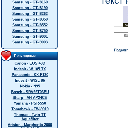
текст 
Samsung - GT-I8160
Samsung - GT-I8190
Samsung - GT-I8262
Samsung - GT-I8350
Samsung - GT-I8552
Samsung - GT-I8750
из
Samsung - GT-I9001
Samsung - GT-I9003
Подели
Популярные
Canon - EOS 40D
Indesit - W 105 TX
Panasonic - KX-F130
Indesit - WISL 86
Nokia - N95
Bosch - SRV55T03EU
Sharp - AH-AP24CE
Yamaha - PSR-550
Tomahawk - TW-9010
Thomas - Twin TT
Aquafilter
Ariston - Margherita 2000