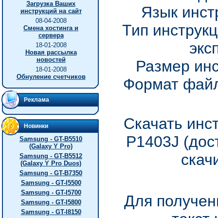
Загрузка Ваших
Язык инст
инструкций на сайт
08-04-2008
Тип инструкц
Смена хостинга и
сервера
экс
18-01-2008
Новая рассылка
новостей
Размер инс
18-01-2008
Обнуление счетчиков
Формат файл
Реклама
Скачать инс
Новинки
P1403J (дос
Samsung - GT-B5510
(Galaxy Y Pro)
скач
Samsung - GT-B5512
(Galaxy Y Pro Duos)
Samsung - GT-B7350
Samsung - GT-I5500
Samsung - GT-I5700
Для получен
Samsung - GT-I5800
Samsung - GT-I8150