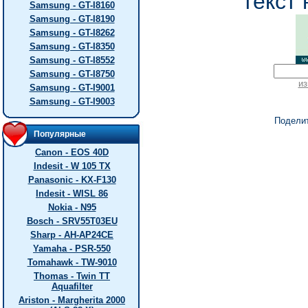
текст 
Samsung - GT-I8160
Samsung - GT-I8190
Samsung - GT-I8262
Samsung - GT-I8350
Samsung - GT-I8552
Samsung - GT-I8750
из
Samsung - GT-I9001
Samsung - GT-I9003
Подели
Популярные
Canon - EOS 40D
Indesit - W 105 TX
Panasonic - KX-F130
Indesit - WISL 86
Nokia - N95
Bosch - SRV55T03EU
Sharp - AH-AP24CE
Yamaha - PSR-550
Tomahawk - TW-9010
Thomas - Twin TT
Aquafilter
Ariston - Margherita 2000