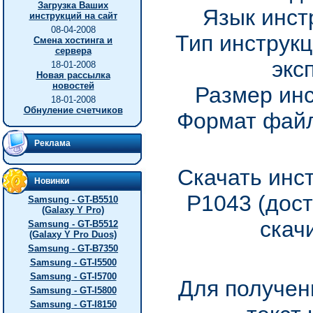
Загрузка Ваших
Язык инст
инструкций на сайт
08-04-2008
Тип инструкц
Смена хостинга и
сервера
экс
18-01-2008
Новая рассылка
новостей
Размер инс
18-01-2008
Обнуление счетчиков
Формат файл
Реклама
Скачать инс
Новинки
P1043 (дос
Samsung - GT-B5510
(Galaxy Y Pro)
скач
Samsung - GT-B5512
(Galaxy Y Pro Duos)
Samsung - GT-B7350
Samsung - GT-I5500
Samsung - GT-I5700
Для получен
Samsung - GT-I5800
Samsung - GT-I8150