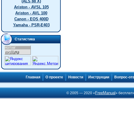
(ALS 88 X)
Ariston - AVSL 105
Ariston - AVL 100
Canon - EOS 400D
Yamaha - PSR-E403
Статистика
Главная
О проекте
Новости
Инструкции
Вопрос-от
FreeManual
© 2005 — 2020 «
» бесплат