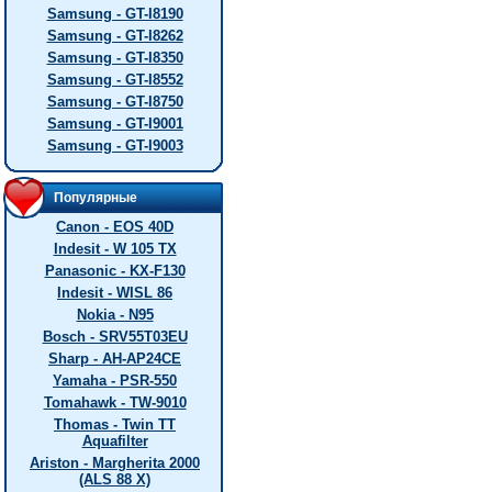
Samsung - GT-I8190
Samsung - GT-I8262
Samsung - GT-I8350
Samsung - GT-I8552
Samsung - GT-I8750
Samsung - GT-I9001
Samsung - GT-I9003
Популярные
Canon - EOS 40D
Indesit - W 105 TX
Panasonic - KX-F130
Indesit - WISL 86
Nokia - N95
Bosch - SRV55T03EU
Sharp - AH-AP24CE
Yamaha - PSR-550
Tomahawk - TW-9010
Thomas - Twin TT
Aquafilter
Ariston - Margherita 2000
(ALS 88 X)