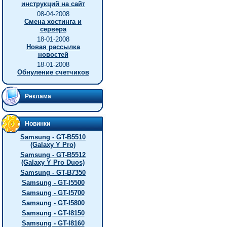
инструкций на сайт
08-04-2008
Смена хостинга и
сервера
18-01-2008
Новая рассылка
новостей
18-01-2008
Обнуление счетчиков
Реклама
Новинки
Samsung - GT-B5510
(Galaxy Y Pro)
Samsung - GT-B5512
(Galaxy Y Pro Duos)
Samsung - GT-B7350
Samsung - GT-I5500
Samsung - GT-I5700
Samsung - GT-I5800
Samsung - GT-I8150
Samsung - GT-I8160