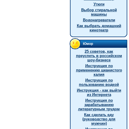
Утюги
Выбор стиральной
машины
Водонагреватели
Как выбрать домашний
кинотеатр
Юмор
25 советов, как
преуспеть в российском
шоу-бизнесе
Инстpукция по
пpименению цианистого
калия
Инструкция по
пользованию водкой
Инструкция - как выйти
из Интернета
Инструкция по
зарабатыванию
литературным трудом
Как сделать еду
(руководство для
мужчин)