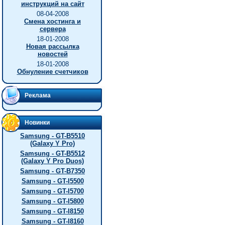
инструкций на сайт
08-04-2008
Смена хостинга и
сервера
18-01-2008
Новая рассылка
новостей
18-01-2008
Обнуление счетчиков
Реклама
Новинки
Samsung - GT-B5510
(Galaxy Y Pro)
Samsung - GT-B5512
(Galaxy Y Pro Duos)
Samsung - GT-B7350
Samsung - GT-I5500
Samsung - GT-I5700
Samsung - GT-I5800
Samsung - GT-I8150
Samsung - GT-I8160