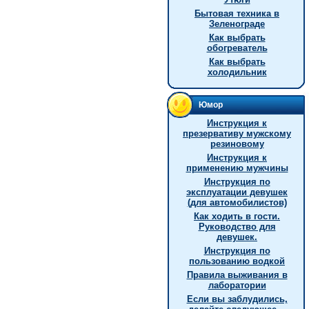
Бытовая техника в
Зеленограде
Как выбрать
обогреватель
Как выбрать
холодильник
Юмор
Инструкция к
презервативу мужскому
резиновому
Инструкция к
применению мужчины
Инструкция по
эксплуатации девушек
(для автомобилистов)
Как ходить в гости.
Руководство для
девушек.
Инструкция по
пользованию водкой
Правила выживания в
лаборатории
Если вы заблудились,