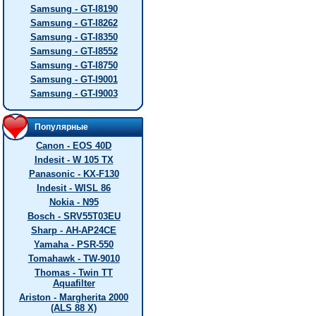
Samsung - GT-I8190
Samsung - GT-I8262
Samsung - GT-I8350
Samsung - GT-I8552
Samsung - GT-I8750
Samsung - GT-I9001
Samsung - GT-I9003
Популярные
Canon - EOS 40D
Indesit - W 105 TX
Panasonic - KX-F130
Indesit - WISL 86
Nokia - N95
Bosch - SRV55T03EU
Sharp - AH-AP24CE
Yamaha - PSR-550
Tomahawk - TW-9010
Thomas - Twin TT
Aquafilter
Ariston - Margherita 2000
(ALS 88 X)