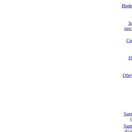
Инфо
З
инс
См
Н
Обну
Sam
Sam
(Ga