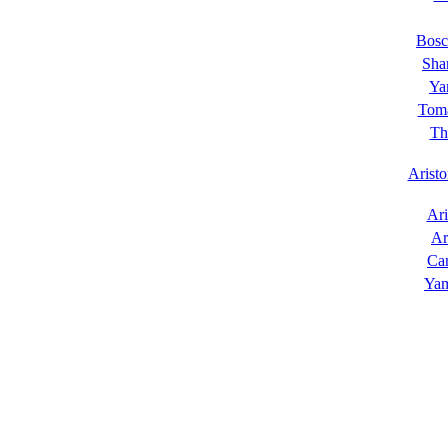
Bos
Sha
Ya
Tom
Th
Aristo
Ari
Ar
Ca
Yam