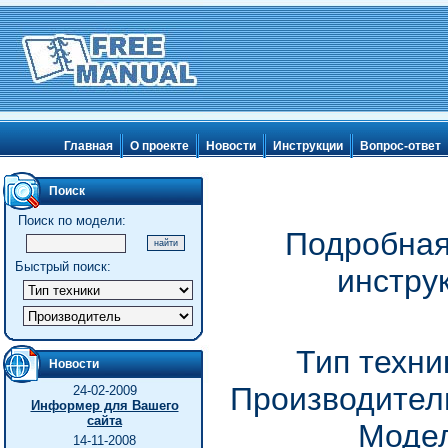
Главная
О проекте
Новости
Инструкции
Вопрос-ответ
Поиск
Поиск по модели:
Подробная
Быстрый поиск:
инстру
Тип техни
Новости
Производитель
24-02-2009
Информер для Вашего
сайта
Модел
14-11-2008