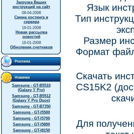
Загрузка Ваших
Язык инст
инструкций на сайт
08-04-2008
Тип инструкц
Смена хостинга и
сервера
экс
18-01-2008
Новая рассылка
новостей
Размер инс
18-01-2008
Обнуление счетчиков
Формат файл
Реклама
Скачать инс
Новинки
CS15K2 (дос
Samsung - GT-B5510
(Galaxy Y Pro)
скач
Samsung - GT-B5512
(Galaxy Y Pro Duos)
Samsung - GT-B7350
Samsung - GT-I5500
Samsung - GT-I5700
Для получен
Samsung - GT-I5800
Samsung - GT-I8150