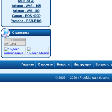
(ALS 88 X)
Ariston - AVSL 105
Ariston - AVL 100
Canon - EOS 400D
Yamaha - PSR-E403
Статистика
Главная
О проекте
Новости
Инструкции
Вопрос-от
FreeManual
© 2005 — 2020 «
» бесплат