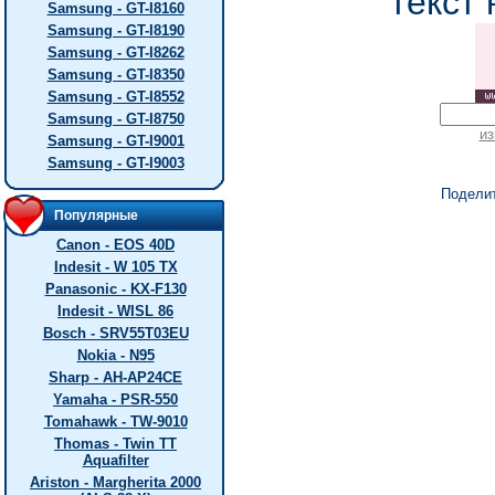
текст 
Samsung - GT-I8160
Samsung - GT-I8190
Samsung - GT-I8262
Samsung - GT-I8350
Samsung - GT-I8552
Samsung - GT-I8750
из
Samsung - GT-I9001
Samsung - GT-I9003
Подели
Популярные
Canon - EOS 40D
Indesit - W 105 TX
Panasonic - KX-F130
Indesit - WISL 86
Bosch - SRV55T03EU
Nokia - N95
Sharp - AH-AP24CE
Yamaha - PSR-550
Tomahawk - TW-9010
Thomas - Twin TT
Aquafilter
Ariston - Margherita 2000