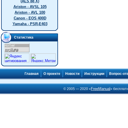
(ALS 88 X)
Ariston - AVSL 105
Ariston - AVL 100
Canon - EOS 400D
Yamaha - PSR-E403
Статистика
Главная
О проекте
Новости
Инструкции
Вопрос-от
FreeManual
© 2005 — 2020 «
» бесплат