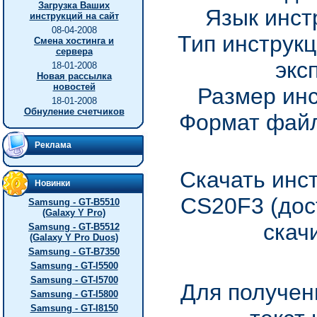
Загрузка Ваших
Язык инст
инструкций на сайт
08-04-2008
Тип инструкц
Смена хостинга и
сервера
экс
18-01-2008
Новая рассылка
новостей
Размер инс
18-01-2008
Обнуление счетчиков
Формат файл
Реклама
Скачать инс
Новинки
CS20F3 (дос
Samsung - GT-B5510
(Galaxy Y Pro)
скач
Samsung - GT-B5512
(Galaxy Y Pro Duos)
Samsung - GT-B7350
Samsung - GT-I5500
Samsung - GT-I5700
Для получен
Samsung - GT-I5800
Samsung - GT-I8150