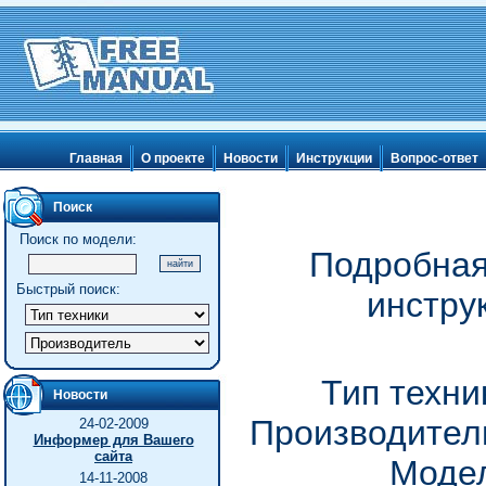
Главная
О проекте
Новости
Инструкции
Вопрос-ответ
Поиск
Поиск по модели:
Подробная
Быстрый поиск:
инстру
Тип техни
Новости
Производитель
24-02-2009
Информер для Вашего
сайта
Модел
14-11-2008