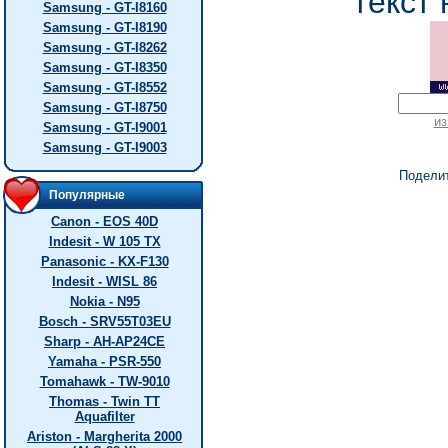
текст 
Samsung - GT-I8160
Samsung - GT-I8190
Samsung - GT-I8262
Samsung - GT-I8350
Samsung - GT-I8552
Samsung - GT-I8750
из
Samsung - GT-I9001
Samsung - GT-I9003
Подели
Популярные
Canon - EOS 40D
Indesit - W 105 TX
Panasonic - KX-F130
Indesit - WISL 86
Nokia - N95
Bosch - SRV55T03EU
Sharp - AH-AP24CE
Yamaha - PSR-550
Tomahawk - TW-9010
Thomas - Twin TT
Aquafilter
Ariston - Margherita 2000