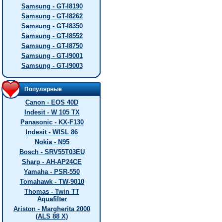
Samsung - GT-I8190
Samsung - GT-I8262
Samsung - GT-I8350
Samsung - GT-I8552
Samsung - GT-I8750
Samsung - GT-I9001
Samsung - GT-I9003
Популярные
Canon - EOS 40D
Indesit - W 105 TX
Panasonic - KX-F130
Indesit - WISL 86
Nokia - N95
Bosch - SRV55T03EU
Sharp - AH-AP24CE
Yamaha - PSR-550
Tomahawk - TW-9010
Thomas - Twin TT
Aquafilter
Ariston - Margherita 2000
(ALS 88 X)