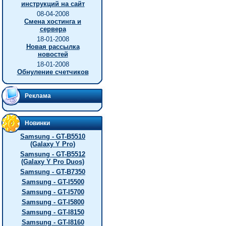
инструкций на сайт
08-04-2008
Смена хостинга и
сервера
18-01-2008
Новая рассылка
новостей
18-01-2008
Обнуление счетчиков
Реклама
Новинки
Samsung - GT-B5510
(Galaxy Y Pro)
Samsung - GT-B5512
(Galaxy Y Pro Duos)
Samsung - GT-B7350
Samsung - GT-I5500
Samsung - GT-I5700
Samsung - GT-I5800
Samsung - GT-I8150
Samsung - GT-I8160