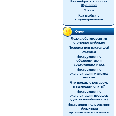
Как выбрать хорошие
наушники
Утюги
Как выбрать
водонагреватель
Юмор
Ложка обыкновенная
столовая глубокая
Правила для настоящей
хозяйки
Инструкция по
обзаведению и
содержанию мужа
Инструкция по
эксплуатации мужских
носков
Что делать с комаром,
мешающим спать?
Инструкция по
эксплуатации девушек
(для автомобилистов)
Инструкция пользования
уборными
артиллерийского полка