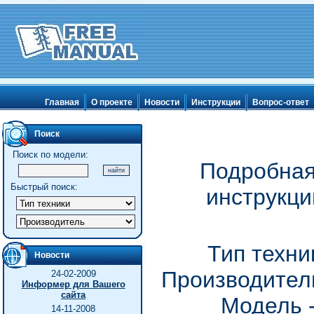
Главная
О проекте
Новости
Инструкции
Вопрос-ответ
Поиск
Поиск по модели:
Подробная
Быстрый поиск:
инструкц
Тип техни
Новости
Производитель
24-02-2009
Информер для Вашего
сайта
Модель 
14-11-2008