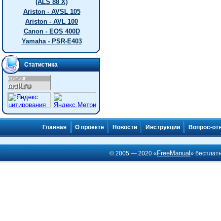
(ALS 88 X)
Ariston - AVSL 105
Ariston - AVL 100
Canon - EOS 400D
Yamaha - PSR-E403
Статистика
Главная
О проекте
Новости
Инструкции
Вопрос-от
FreeManual
© 2005 — 2020 «
» бесплат