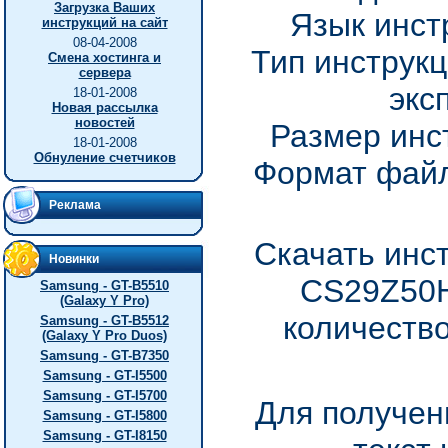
Загрузка Ваших
Язык инст
инструкций на сайт
08-04-2008
Тип инструкц
Смена хостинга и
сервера
экс
18-01-2008
Новая рассылка
новостей
Размер инс
18-01-2008
Обнуление счетчиков
Формат файл
Реклама
Скачать инс
Новинки
CS29Z50H
Samsung - GT-B5510
(Galaxy Y Pro)
количество
Samsung - GT-B5512
(Galaxy Y Pro Duos)
Samsung - GT-B7350
Samsung - GT-I5500
Samsung - GT-I5700
Для получен
Samsung - GT-I5800
Samsung - GT-I8150