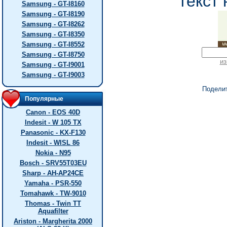
текст 
Samsung - GT-I8160
Samsung - GT-I8190
Samsung - GT-I8262
Samsung - GT-I8350
Samsung - GT-I8552
Samsung - GT-I8750
из
Samsung - GT-I9001
Samsung - GT-I9003
Подели
Популярные
Canon - EOS 40D
Indesit - W 105 TX
Panasonic - KX-F130
Indesit - WISL 86
Nokia - N95
Bosch - SRV55T03EU
Sharp - AH-AP24CE
Yamaha - PSR-550
Tomahawk - TW-9010
Thomas - Twin TT
Aquafilter
Ariston - Margherita 2000