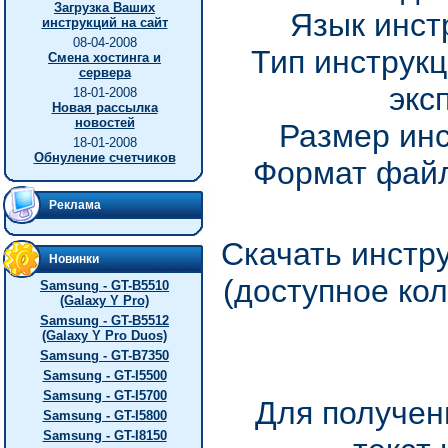
Загрузка Ваших
Язык инст
инструкций на сайт
08-04-2008
Тип инструкц
Смена хостинга и
сервера
экс
18-01-2008
Новая рассылка
новостей
Размер инс
18-01-2008
Обнуление счетчиков
Формат файл
Реклама
Скачать инстру
Новинки
(доступное ко
Samsung - GT-B5510
(Galaxy Y Pro)
Samsung - GT-B5512
(Galaxy Y Pro Duos)
Samsung - GT-B7350
Samsung - GT-I5500
Samsung - GT-I5700
Для получен
Samsung - GT-I5800
Samsung - GT-I8150