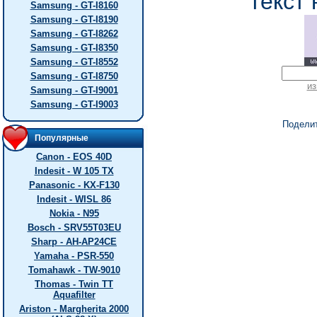
текст 
Samsung - GT-I8160
Samsung - GT-I8190
Samsung - GT-I8262
Samsung - GT-I8350
Samsung - GT-I8552
Samsung - GT-I8750
из
Samsung - GT-I9001
Samsung - GT-I9003
Подели
Популярные
Canon - EOS 40D
Indesit - W 105 TX
Panasonic - KX-F130
Indesit - WISL 86
Nokia - N95
Bosch - SRV55T03EU
Sharp - AH-AP24CE
Yamaha - PSR-550
Tomahawk - TW-9010
Thomas - Twin TT
Aquafilter
Ariston - Margherita 2000