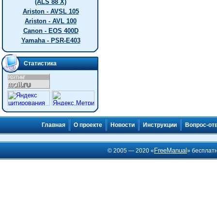
(ALS 88 X)
Ariston - AVSL 105
Ariston - AVL 100
Canon - EOS 400D
Yamaha - PSR-E403
Статистика
Главная
О проекте
Новости
Инструкции
Вопрос-от
FreeManual
© 2005 — 2020 «
» бесплат