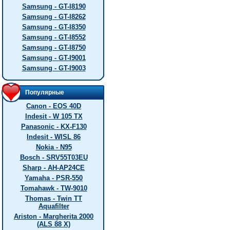
Samsung - GT-I8190
Samsung - GT-I8262
Samsung - GT-I8350
Samsung - GT-I8552
Samsung - GT-I8750
Samsung - GT-I9001
Samsung - GT-I9003
Популярные
Canon - EOS 40D
Indesit - W 105 TX
Panasonic - KX-F130
Indesit - WISL 86
Nokia - N95
Bosch - SRV55T03EU
Sharp - AH-AP24CE
Yamaha - PSR-550
Tomahawk - TW-9010
Thomas - Twin TT
Aquafilter
Ariston - Margherita 2000
(ALS 88 X)