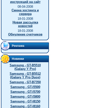
инструкций на сайт
08-04-2008
Смена хостинга и
сервера
18-01-2008
Новая рассылка
новостей
18-01-2008
Обнуление счетчиков
Реклама
Новинки
Samsung - GT-B5510
(Galaxy Y Pro)
Samsung - GT-B5512
(Galaxy Y Pro Duos)
Samsung - GT-B7350
Samsung - GT-I5500
Samsung - GT-I5700
Samsung - GT-I5800
Samsung - GT-I8150
Samsung - GT-I8160