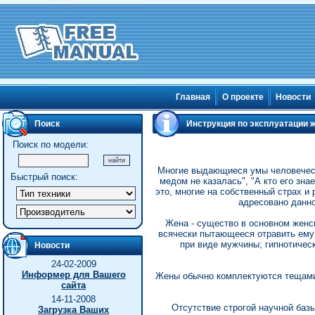
Главная
О проекте
Новости
Поиск
Инструкция по эксплуатации 
Поиск по модели:
Многие выдающиеся умы человечеств
Быстрый поиск:
медом не казалась", "А кто его зна
это, многие на собственный страх и
адресовано данно
Жена - существо в основном женс
всячески пытающееся отравить ему
при виде мужчины; гипнотичес
Новости
24-02-2009
Информер для Вашего
Жены обычно комплектуются тещами, 
сайта
14-11-2008
Отсутствие строгой научной баз
Загрузка Ваших