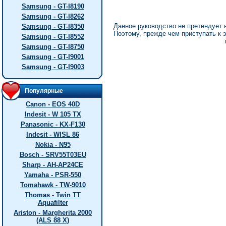
Samsung - GT-I8190
Samsung - GT-I8262
Данное руководство не претендует 
Samsung - GT-I8350
Поэтому, прежде чем приступать к э
Samsung - GT-I8552
Samsung - GT-I8750
Samsung - GT-I9001
Samsung - GT-I9003
Популярные
Canon - EOS 40D
Indesit - W 105 TX
Panasonic - KX-F130
Indesit - WISL 86
Nokia - N95
Bosch - SRV55T03EU
Sharp - AH-AP24CE
Yamaha - PSR-550
Tomahawk - TW-9010
Thomas - Twin TT
Aquafilter
Ariston - Margherita 2000
(ALS 88 X)