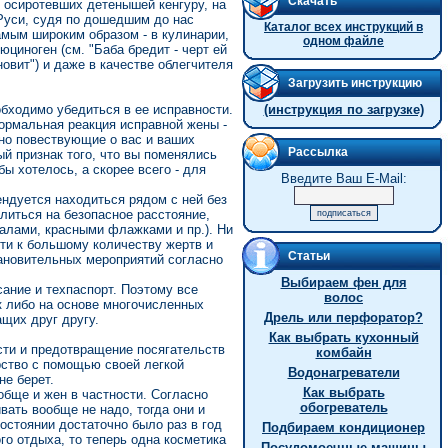
Скачать
 осиротевших детенышей кенгуру, на
 Руси, судя по дошедшим до нас
Каталог всех инструкций в
мым широким образом - в кулинарии,
одном файле
юциноген (см. "Баба бредит - черт ей
новит") и даже в качестве облегчителя
Загрузить инструкцию
бходимо убедиться в ее исправности.
(инструкция по загрузке)
ормальная реакция исправной жены -
тно повествующие о вас и ваших
Рассылка
ый признак того, что вы поменялись
ы хотелось, а скорее всего - для
Введите Ваш E-Mail:
ендуется находиться рядом с ней без
литься на безопасное расстояние,
алами, красными флажками и пр.). Ни
сти к большому количеству жертв и
Статьи
ановительных мероприятий согласно
Выбираем фен для
ание и техпаспорт. Поэтому все
волос
к либо на основе многочисленных
Дрель или перфоратор?
щих друг другу.
Как выбрать кухонный
сти и предотвращение посягательств
комбайн
рство с помощью своей легкой
Водонагреватели
не берет.
Как выбрать
обще и жен в частности. Согласно
обогреватель
вать вообще не надо, тогда они и
остоянии достаточно было раз в год
Подбираем кондиционер
о отдыха, то теперь одна косметика
Посудомоечные машины