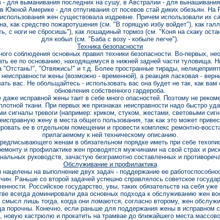
в - для выманивания последних на сушу, в Австралии - для вынашивания
а в Южной Америке - для отпугивания от посевов стай диких обезьян. На
использования жен существовала издревне. Причем использовали их са
а, как средство пожаротушения (см. "В горящую избу войдет"), как галл
ть, с ноги не сбросишь"), как лошадиный тормоз (см. "Коня на скаку оста
для кобыл (см. "Баба с возу - кобыле легче").
Техника безопасности
ного соблюдения основных правил техники безопасности. Во-первых, нео
пать ее по основанию, находящемуся в нижней задней части туловища. Н
а "Отстань!", "Отвяжись!" и т.д. Более пространные тирады, нелицеприя
неисправности жены (возможно - временной), а реакция ласковая - верн
ть вас. Не обольщайтесь - использовать вас она будет не так, как вам б
обновления собственного гардероба.
 даже исправной жены таит в себе много опасностей. Поэтому не реком
плотной ткани. При первых же признаках неисправности надо быстро уда
и сигналы тревоги (например: криком, стуком, жестами, световыми сигн
еисправную жену в места общего пользования, так как это может приве
ировать ее в отдельном помещении и провести комплекс ремонтно-восст
прилагаемому к ней техническому описанию.
предписывающего женам в обязательном порядке иметь при себе техопис
емонту и профилактике жен проводятся мужчинами на свой страх и рис
альных руководств, зачастую безграмотно составленных и противореча
Обслуживание и профилактика
нацелены на выполнение двух задач - поддержание ее работоспособно
жчин. Раньше со второй задачей успешно справлялось советское госуда
нности. Российское государство, увы, таких обязательств на себя уже 
тве всегда доминировали два основных подхода к обслуживанию жен во
смысл лишь тогда, когда они ломаются, согласно второму, жен обслужи
да порочны. Конечно, если раньше для поддержания жены в исправном с
, новую кастрюлю и прокатить на трамвае до ближайшего места массовог