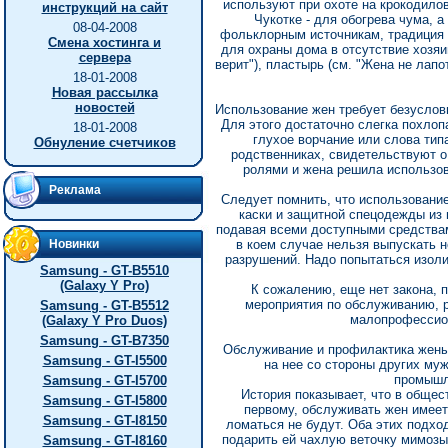
используют при охоте на крокодило
инструкций на сайт
Чукотке - для обогрева чума, 
08-04-2008
фольклорным источникам, традиция 
Смена хостинга и
для охраны дома в отсутствие хозяин
сервера
верит"), пластырь (см. "Жена не лапо
18-01-2008
Новая рассылка
новостей
Использование жен требует безуслов
Для этого достаточно слегка похло
18-01-2008
глухое ворчание или слова тип
Обнуление счетчиков
родственниках, свидетельствуют о 
ролями и жена решила использова
Реклама
Следует помнить, что использование
каски и защитной спецодежды из 
подавая всеми доступными средствам
Новинки
в коем случае нельзя выпускать н
разрушений. Надо попытаться изол
Samsung - GT-B5510
(Galaxy Y Pro)
К сожалению, еще нет закона, 
мероприятия по обслуживанию, р
Samsung - GT-B5512
малопрофессион
(Galaxy Y Pro Duos)
Samsung - GT-B7350
Обслуживание и профилактика жены 
Samsung - GT-I5500
на нее со стороны других му
промышле
Samsung - GT-I5700
История показывает, что в общес
Samsung - GT-I5800
первому, обслуживать жен имеет 
Samsung - GT-I8150
ломаться не будут. Оба этих подхо
подарить ей чахлую веточку мимозы
Samsung - GT-I8160