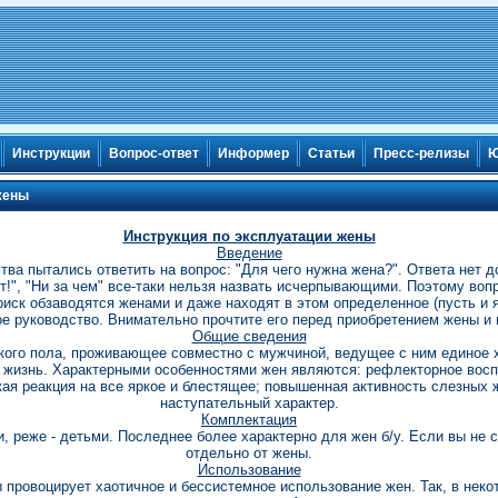
Инструкции
Вопрос-ответ
Информер
Статьи
Пресс-релизы
Ю
жены
Инструкция по эксплуатации жены
Введение
а пытались ответить на вопрос: "Для чего нужна жена?". Ответа нет до
ет!", "Ни за чем" все-таки нельзя назвать исчерпывающими. Поэтому во
 риск обзаводятся женами и даже находят в этом определенное (пусть и 
е руководство. Внимательно прочтите его перед приобретением жены и 
Общие сведения
кого пола, проживающее совместно с мужчиной, ведущее с ним единое х
 жизнь. Характерными особенностями жен являются: рефлекторное вос
кая реакция на все яркое и блестящее; повышенная активность слезных 
наступательный характер.
Комплектация
реже - детьми. Последнее более характерно для жен б/у. Если вы не 
отдельно от жены.
Использование
ы провоцирует хаотичное и бессистемное использование жен. Так, в нек