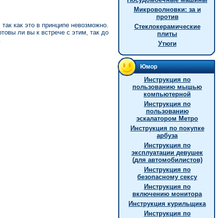
Микроволновки: за и
против
так как это в принципе невозможно.
Стеклокерамические
товы ли вы к встрече с этим, так до
плиты
.
Утюги
Юмор
Инструкция по
пользованию мышью
компьютерной
Инструкция по
пользованию
эскалатором Метро
Инструкция по покупке
арбуза
Инструкция по
эксплуатации девушек
(для автомобилистов)
Инструкция по
безопасному сексу
Инструкция по
включению монитора
Инструкция курильщика
Инструкция по