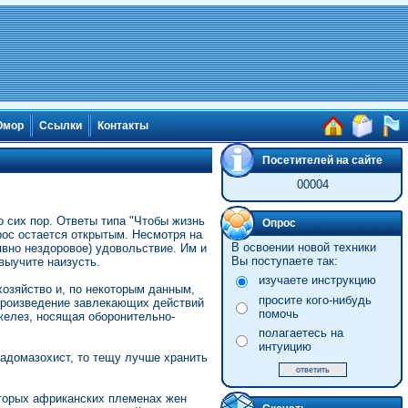
мор
Ссылки
Контакты
Посетителей на сайте
00004
 сих пор. Ответы типа "Чтобы жизнь
Опрос
прос остается открытым. Несмотря на
В освоении новой техники
явно нездоровое) удовольствие. Им и
Вы поступаете так:
выучите наизусть.
изучаете инструкцию
озяйство и, по некоторым данным,
просите кого-нибудь
произведение завлекающих действий
помочь
желез, носящая оборонительно-
полагаетесь на
интуицию
садомазохист, то тещу лучше хранить
оторых африканских племенах жен