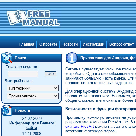
Главная
О проекте
Новости
Инструкции
Вопрос-ответ
Поиск
Приложения для Андроид, фот
Поиск по модели:
Сегодня существует большое количе
устройств. Однако своеобразными мо
занимают большую часть рынка. Эти
Быстрый поиск:
планшетов и аналогичных гаджетов.
Для операционной системы Андроид 
являются исключением. Например, как
общей сложности его скачали более 
Возможности и функции фоторедакт
Новости
Программу можно установить на устр
24-02-2009
разработала компания PicsArt Inc. В
Информер для Вашего
скачать PicsArt
можно на сайте с ана
сайта
категории фоторедакторов.
14-11-2008