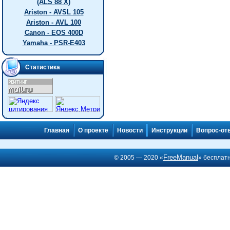
(ALS 88 X)
Ariston - AVSL 105
Ariston - AVL 100
Canon - EOS 400D
Yamaha - PSR-E403
Статистика
Главная
О проекте
Новости
Инструкции
Вопрос-от
FreeManual
© 2005 — 2020 «
» бесплат