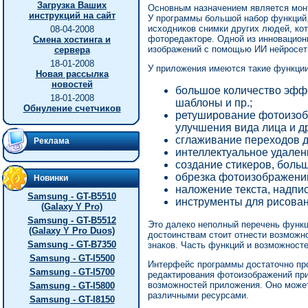
Загрузка Ваших
Основным назначением является мон
инструкций на сайт
У программы большой набор функций.
исходников снимки других людей, ко
08-04-2008
фоторедакторе. Одной из инновацио
Смена хостинга и
изображений с помощью ИИ нейросет
сервера
18-01-2008
У приложения имеются такие функции,
Новая рассылка
новостей
большое количество эффе
18-01-2008
шаблоны и пр.;
Обнуление счетчиков
ретуширование фотоизоб
улучшения вида лица и др
сглаживание переходов д
Реклама
интеллектуальное удален
создание стикеров, больш
обрезка фотоизображени
Новинки
наложение текста, надпис
Samsung - GT-B5510
инструменты для рисован
(Galaxy Y Pro)
Samsung - GT-B5512
Это далеко неполный перечень функц
(Galaxy Y Pro Duos)
достоинствам стоит отнести возможн
Samsung - GT-B7350
знаков. Часть функций и возможносте
Samsung - GT-I5500
Интерфейс программы достаточно пр
Samsung - GT-I5700
редактирования фотоизображений при
возможностей приложения. Оно может
Samsung - GT-I5800
различными ресурсами.
Samsung - GT-I8150