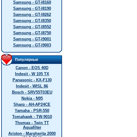
Samsung - GT-I8160
Samsung - GT-I8190
Samsung - GT-I8262
Samsung - GT-I8350
Samsung - GT-I8552
Samsung - GT-I8750
Samsung - GT-I9001
Samsung - GT-I9003
Популярные
Canon - EOS 40D
Indesit - W 105 TX
Panasonic - KX-F130
Indesit - WISL 86
Bosch - SRV55T03EU
Nokia - N95
Sharp - AH-AP24CE
Yamaha - PSR-550
Tomahawk - TW-9010
Thomas - Twin TT
Aquafilter
Ariston - Margherita 2000