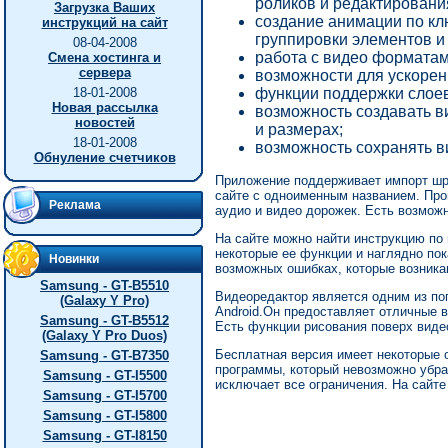
роликов и редактировани
Загрузка Ваших
создание анимации по к
инструкций на сайт
группировки элементов и
08-04-2008
работа с видео форматам
Смена хостинга и
сервера
возможности для ускорен
18-01-2008
функции поддержки слоев
Новая рассылка
возможность создавать в
новостей
и размерах;
18-01-2008
возможность сохранять в
Обнуление счетчиков
Приложение поддерживает импорт шр
сайте с одноименным названием. Про
Реклама
аудио и видео дорожек. Есть возможн
На сайте можно найти инструкцию по
некоторые ее функции и наглядно пок
Новинки
возможных ошибках, которые возника
Samsung - GT-B5510
Видеоредактор является одним из по
(Galaxy Y Pro)
Android.Он предоставляет отличные 
Samsung - GT-B5512
Есть функции рисования поверх виде
(Galaxy Y Pro Duos)
Бесплатная версия имеет некоторые о
Samsung - GT-B7350
программы, который невозможно убра
Samsung - GT-I5500
исключает все ограничения. На сайте
Samsung - GT-I5700
Samsung - GT-I5800
Samsung - GT-I8150