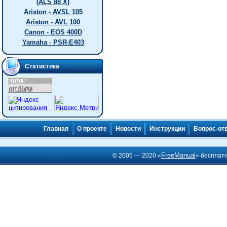
(ALS 88 X)
Ariston - AVSL 105
Ariston - AVL 100
Canon - EOS 400D
Yamaha - PSR-E403
Статистика
Главная
О проекте
Новости
Инструкции
Вопрос-от
FreeManual
© 2005 — 2020 «
» бесплат