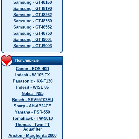
Samsung - GT-I8160
Samsung - GT-I8190
Samsung - GT-I8262
Samsung - GT-I8350
Samsung - GT-I8552
Samsung - GT-I8750
Samsung - GT-I9001
Samsung - GT-I9003
Популярные
Canon - EOS 40D
Indesit - W 105 TX
Panasonic - KX-F130
Indesit - WISL 86
Nokia - N95
Bosch - SRV55T03EU
Sharp - AH-AP24CE
Yamaha - PSR-550
Tomahawk - TW-9010
Thomas - Twin TT
Aquafilter
Ariston - Margherita 2000