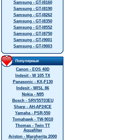
Samsung - GT-I8160
Samsung - GT-I8190
Samsung - GT-I8262
Samsung - GT-I8350
Samsung - GT-I8552
Samsung - GT-I8750
Samsung - GT-I9001
Samsung - GT-I9003
Популярные
Canon - EOS 40D
Indesit - W 105 TX
Panasonic - KX-F130
Indesit - WISL 86
Nokia - N95
Bosch - SRV55T03EU
Sharp - AH-AP24CE
Yamaha - PSR-550
Tomahawk - TW-9010
Thomas - Twin TT
Aquafilter
Ariston - Margherita 2000