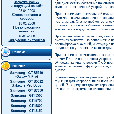
Загрузка Ваших
для диагностики состояния накопите
инструкций на сайт
количестве включений устройства, за
08-04-2008
Приложение имеет небольшой объем. 
Смена хостинга и
облегчает скачивание и использован
сервера
портативная. Она не требует установ
18-01-2008
флешках и прочих мобильных внешни
Новая рассылка
компьютеров и другой аналогичной те
новостей
18-01-2008
Программа отлично зарекомендовала 
Обнуление счетчиков
системах Windows. На сайте можно н
расшифровка значений, инструкция п
сведения об установке и многое друг
Реклама
Приложение нетребовательно к систе
любом ПК или аналогичном устройств
Windows, начиная с версии XP. У пр
Новинки
количество нужных функций и средст
дисков.
Samsung - GT-B5510
(Galaxy Y Pro)
Главным недостатком утилиты Crystal
функций для исправления ошибок на н
Samsung - GT-B5512
целей. Это средство для тестировани
(Galaxy Y Pro Duos)
обновляет программное обеспечение 
Samsung - GT-B7350
Samsung - GT-I5500
Samsung - GT-I5700
Samsung - GT-I5800
Samsung - GT-I8150