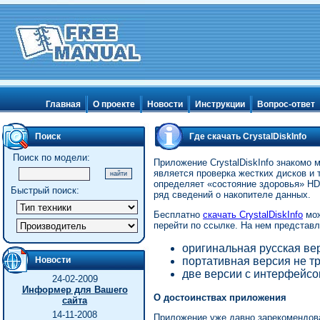
Главная
О проекте
Новости
Инструкции
Вопрос-ответ
Поиск
Где скачать CrystalDiskInfo
Поиск по модели:
Приложение CrystalDiskInfo знакомо
является проверка жестких дисков и
определяет «состояние здоровья» HD
Быстрый поиск:
ряд сведений о накопителе данных.
Бесплатно
скачать CrystalDiskInfo
мож
перейти по ссылке. На нем представл
оригинальная русская ве
Новости
портативная версия не т
две версии с интерфейсом
24-02-2009
Информер для Вашего
О достоинствах приложения
сайта
14-11-2008
Приложение уже давно зарекомендова