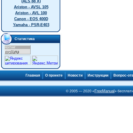
(ALS 88 X)
Ariston - AVSL 105
Ariston - AVL 100
Canon - EOS 400D
Yamaha - PSR-E403
Статистика
Главная
О проекте
Новости
Инструкции
Вопрос-от
FreeManual
© 2005 — 2020 «
» бесплат