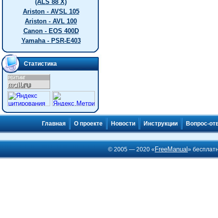
(ALS 88 X)
Ariston - AVSL 105
Ariston - AVL 100
Canon - EOS 400D
Yamaha - PSR-E403
Статистика
Главная
О проекте
Новости
Инструкции
Вопрос-от
FreeManual
© 2005 — 2020 «
» бесплат