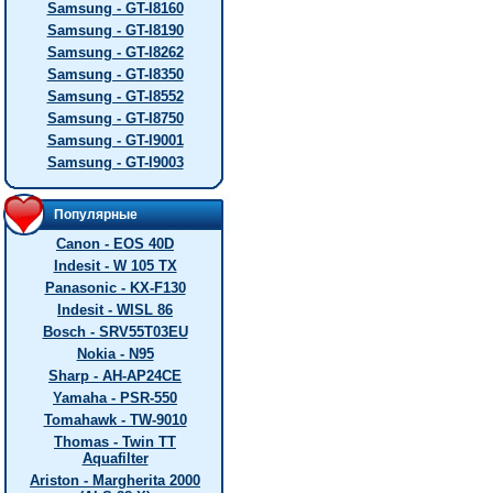
Samsung - GT-I8160
Samsung - GT-I8190
Samsung - GT-I8262
Samsung - GT-I8350
Samsung - GT-I8552
Samsung - GT-I8750
Samsung - GT-I9001
Samsung - GT-I9003
Популярные
Canon - EOS 40D
Indesit - W 105 TX
Panasonic - KX-F130
Indesit - WISL 86
Bosch - SRV55T03EU
Nokia - N95
Sharp - AH-AP24CE
Yamaha - PSR-550
Tomahawk - TW-9010
Thomas - Twin TT
Aquafilter
Ariston - Margherita 2000