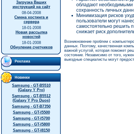
Загрузка Ваших
обладают необходимыми 
инструкций на сайт
сохранность личных данн
08-04-2008
Минимизация рисков уху
Смена хостинга и
пользователи могут нане
сервера
самостоятельно решить 
18-01-2008
снижает риск дополнител
Новая рассылка
новостей
Возникновение проблем с компьютеро
18-01-2008
данных. Поэтому, качественная ком
Обнуление счетчиков
важной услугой, которая поможет ре
состояние. Независимо от того, нуже
выездные специалисты могут предос
Реклама
Новинки
Samsung - GT-B5510
(Galaxy Y Pro)
Samsung - GT-B5512
(Galaxy Y Pro Duos)
Samsung - GT-B7350
Samsung - GT-I5500
Samsung - GT-I5700
Samsung - GT-I5800
Samsung - GT-I8150