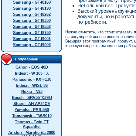
программе и могут прист
Samsung - GT-I8160
Небольшой вес. Требуется
Samsung - GT-I8190
Высокий уровень функцио
Samsung - GT-I8262
документы, но и работат
Samsung - GT-I8350
потребности.
Samsung - GT-I8552
Нужно отметить, что стоит отдавать 
Samsung - GT-I8750
на регулярной основе вносит различ
Samsung - GT-I9001
Выбирая этот программный продукт, 
Samsung - GT-I9003
хорошую скорость выполнения рабочи
Популярные
Canon - EOS 40D
Indesit - W 105 TX
Panasonic - KX-F130
Indesit - WISL 86
Nokia - N95
Bosch - SRV55T03EU
Sharp - AH-AP24CE
Yamaha - PSR-550
Tomahawk - TW-9010
Thomas - Twin TT
Aquafilter
Ariston - Margherita 2000