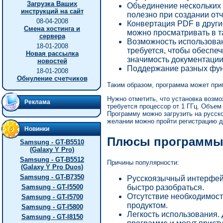
Загрузка Ваших
Объединение нескольких 
инструкций на сайт
полезно при создании отч
08-04-2008
Конвертация PDF в друг
Смена хостинга и
можно просматривать в та
сервера
Возможность использова
18-01-2008
требуется, чтобы обеспе
Новая рассылка
значимость документации
новостей
Поддержание разных фун
18-01-2008
Обнуление счетчиков
Таким образом, программа может при
Нужно отметить, что установка возмо
Реклама
требуется процессор от 1 ГГц. Объе
Программу можно загрузить на русско
желании можно пройти регистрацию 
Новинки
Плюсы программ
Samsung - GT-B5510
(Galaxy Y Pro)
Samsung - GT-B5512
Причины популярности:
(Galaxy Y Pro Duos)
Samsung - GT-B7350
Русскоязычный интерфейс
быстро разобраться.
Samsung - GT-I5500
Отсутствие необходимос
Samsung - GT-I5700
продуктом.
Samsung - GT-I5800
Легкость использования. 
Samsung - GT-I8150