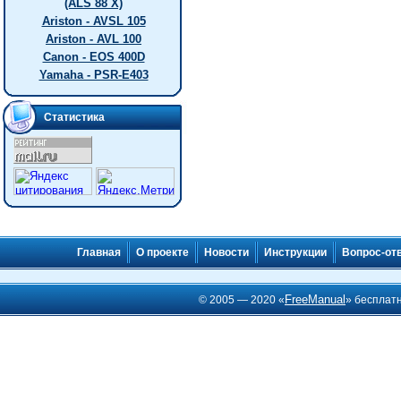
(ALS 88 X)
Ariston - AVSL 105
Ariston - AVL 100
Canon - EOS 400D
Yamaha - PSR-E403
Статистика
Главная
О проекте
Новости
Инструкции
Вопрос-от
FreeManual
© 2005 — 2020 «
» бесплат