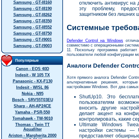
Samsung - GT-I8160
отключить антивирус на 
эту проблему, предос
Samsung - GT-I8190
защитником без лишних ш
Samsung - GT-I8262
Samsung - GT-I8350
Системные требов
Samsung - GT-I8552
Samsung - GT-I8750
Samsung - GT-I9001
Defender Control на Windows
отлича
совместимо с операционными система
Samsung - GT-I9003
11. Поскольку программа работает 
пользователи любой конфигурации мо
Популярные
Аналоги Defender Contro
Canon - EOS 40D
Indesit - W 105 TX
Хотя прямого аналога Defender Contr
Panasonic - KX-F130
альтернативные решения, которы
настройками Windows. Вот два самых
Indesit - WISL 86
Nokia - N95
ShutUp10. Это бесплат
Bosch - SRV55T03EU
пользователям возмож
Sharp - AH-AP24CE
вносить другие настро
Yamaha - PSR-550
делает акцент на конфи
Tomahawk - TW-9010
контролировать, какие с
Ultimate Windows Twe
Thomas - Twin TT
Aquafilter
настройки системы — U
Ariston - Margherita 2000
предоставляет обширны