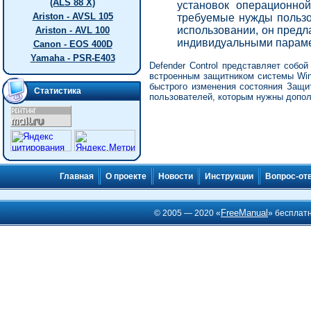
(ALS 88 X)
установок операционно
Ariston - AVSL 105
требуемые нужды пользо
использовании, он предл
Ariston - AVL 100
индивидуальными парам
Canon - EOS 400D
Yamaha - PSR-E403
Defender Control представляет соб
встроенным защитником системы Win
быстрого изменения состояния Защи
Статистика
пользователей, которым нужны допо
Главная
О проекте
Новости
Инструкции
Вопрос-от
FreeManual
© 2005 — 2020 «
» бесплат