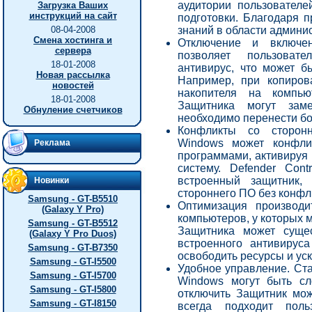
аудитории пользователе
Загрузка Ваших
инструкций на сайт
подготовки. Благодаря п
знаний в области админи
08-04-2008
Смена хостинга и
Отключение и включе
сервера
позволяет пользоват
18-01-2008
антивирус, что может б
Новая рассылка
Например, при копиро
новостей
накопителя на компью
18-01-2008
Защитника могут заме
Обнуление счетчиков
необходимо перенести бо
Конфликты со сторонн
Windows может конфли
Реклама
программами, активируя
систему. Defender Cont
встроенный защитник,
Новинки
стороннего ПО без конфл
Samsung - GT-B5510
Оптимизация производи
(Galaxy Y Pro)
компьютеров, у которых 
Samsung - GT-B5512
Защитника может сущес
(Galaxy Y Pro Duos)
встроенного антивирус
Samsung - GT-B7350
освободить ресурсы и ус
Samsung - GT-I5500
Удобное управление. Ст
Samsung - GT-I5700
Windows могут быть с
Samsung - GT-I5800
отключить Защитник мож
Samsung - GT-I8150
всегда подходит поль