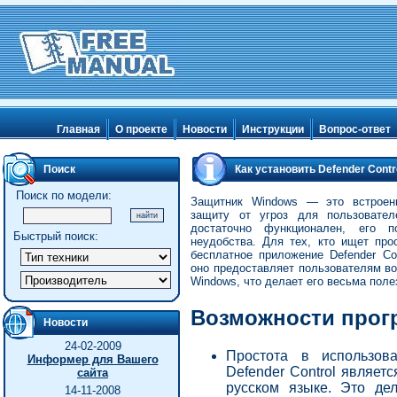
Главная
О проекте
Новости
Инструкции
Вопрос-ответ
Поиск
Как установить Defender Contr
Поиск по модели:
Защитник Windows — это встроенн
защиту от угроз для пользовате
достаточно функционален, его п
Быстрый поиск:
неудобства. Для тех, кто ищет про
бесплатное приложение Defender Co
оно предоставляет пользователям в
Windows, что делает его весьма поле
Возможности прогр
Новости
24-02-2009
Простота в использов
Информер для Вашего
Defender Control являет
сайта
русском языке. Это де
14-11-2008