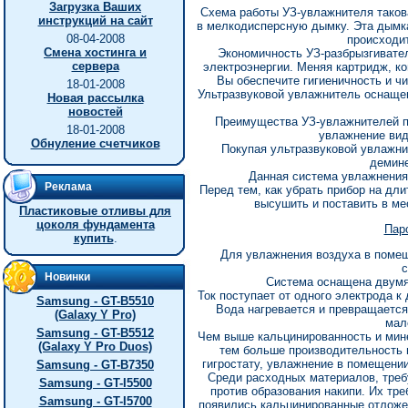
Загрузка Ваших
Схема работы УЗ-увлажнителя таков
инструкций на сайт
в мелкодисперсную дымку. Эта дымк
08-04-2008
происходит
Смена хостинга и
Экономичность УЗ-разбрызгивател
сервера
электроэнергии. Меняя картридж, ко
Вы обеспечите гигиеничность и чи
18-01-2008
Ультразвуковой увлажнитель оснащен
Новая рассылка
новостей
Преимущества УЗ-увлажнителей п
18-01-2008
увлажнение вид
Обнуление счетчиков
Покупая ультразвуковой увлажнит
демине
Данная система увлажнения
Реклама
Перед тем, как убрать прибор на дли
высушить и поставить в ме
Пластиковые отливы для
цоколя фундамента
Пар
купить
.
Для увлажнения воздуха в поме
с
Новинки
Система оснащена двумя
Ток поступает от одного электрода к
Samsung - GT-B5510
Вода нагревается и превращается 
(Galaxy Y Pro)
мал
Samsung - GT-B5512
Чем выше кальцинированность и мине
(Galaxy Y Pro Duos)
тем больше производительность 
гигростату, увлажнение в помещени
Samsung - GT-B7350
Среди расходных материалов, треб
Samsung - GT-I5500
против образования накипи. Их тре
Samsung - GT-I5700
появились кальцинированные отложен