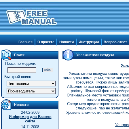
Главная
О проекте
Новости
Инструкции
Вопрос-ответ
Поиск
Увлажнители воздуха
Поиск по модели:
Увл
Увлажнители воздуха сконструиро
Быстрый поиск:
замкнутом помещении, таком как ко
требуется. Нужно лишь залить
Абсолютно все современные моде
работу. Шумовой фон от прибора
Оптимальное место установки приб
теплого воздуха влага 
Среди мер предосторожности, рас
Новости
следующие: пар не желательн
24-02-2009
Уровень влажности, отвечающий ко
Информер для Вашего
сайта
Ультра
14-11-2008