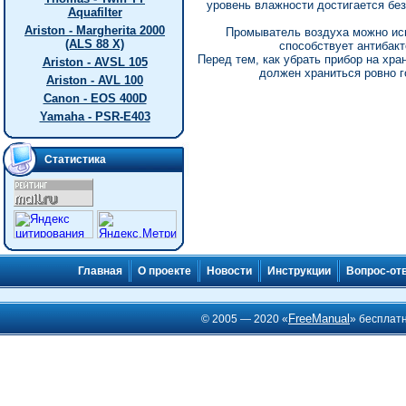
уровень влажности достигается бе
Aquafilter
Ariston - Margherita 2000
Промыватель воздуха можно исп
(ALS 88 X)
способствует антибакт
Перед тем, как убрать прибор на хра
Ariston - AVSL 105
должен храниться ровно 
Ariston - AVL 100
Canon - EOS 400D
Yamaha - PSR-E403
Статистика
Главная
О проекте
Новости
Инструкции
Вопрос-от
FreeManual
© 2005 — 2020 «
» бесплат