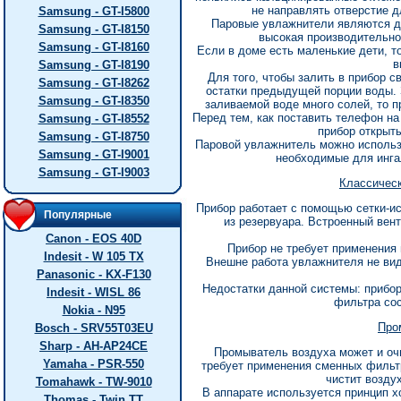
не направлять отверстие д
Samsung - GT-I5800
Паровые увлажнители являются д
Samsung - GT-I8150
высокая производительнос
Samsung - GT-I8160
Если в доме есть маленькие дети, то
в
Samsung - GT-I8190
Для того, чтобы залить в прибор с
Samsung - GT-I8262
остатки предыдущей порции воды. 
Samsung - GT-I8350
заливаемой воде много солей, то пр
Перед тем, как поставить телефон на
Samsung - GT-I8552
прибор открыт
Samsung - GT-I8750
Паровой увлажнитель можно использо
Samsung - GT-I9001
необходимые для инга
Samsung - GT-I9003
Классичес
Прибор работает с помощью сетки-ис
Популярные
из резервуара. Встроенный вент
Canon - EOS 40D
Прибор не требует применения 
Indesit - W 105 TX
Внешне работа увлажнителя не вид
Panasonic - KX-F130
Недостатки данной системы: прибо
Indesit - WISL 86
фильтра сос
Nokia - N95
Про
Bosch - SRV55T03EU
Sharp - AH-AP24CE
Промыватель воздуха может и очи
Yamaha - PSR-550
требует применения сменных фильт
чистит воздух
Tomahawk - TW-9010
В аппарате используется принцип х
Thomas - Twin TT