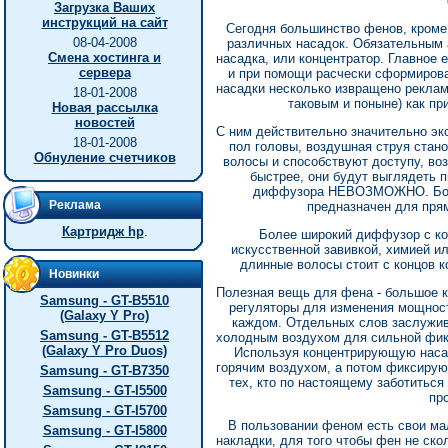
Загрузка Ваших
инструкций на сайт
Сегодня большинство фенов, кром
08-04-2008
различных насадок. Обязательным
Смена хостинга и
насадка, или концентратор. Главное 
сервера
и при помощи расчески сформирова
насадки несколько извращено реклам
18-01-2008
таковым и поныне) как пр
Новая рассылка
новостей
С ним действительно значительно эк
18-01-2008
пол головы, воздушная струя стан
Обнуление счетчиков
волосы и способствуют доступу, во
быстрее, они будут выглядеть 
диффузора НЕВОЗМОЖНО. Боле
Реклама
предназначен для пря
Картридж hp
.
Более широкий диффузор с ко
искусственной завивкой, химией и
длинные волосы стоит с концов к
Новинки
Полезная вещь для фена - большое 
Samsung - GT-B5510
регуляторы для изменения мощност
(Galaxy Y Pro)
каждом. Отдельных слов заслужив
Samsung - GT-B5512
холодным воздухом для сильной фикс
(Galaxy Y Pro Duos)
Используя концентрирующую наса
горячим воздухом, а потом фиксирую
Samsung - GT-B7350
тех, кто по настоящему заботиться
Samsung - GT-I5500
пр
Samsung - GT-I5700
В пользовании феном есть свои ма
Samsung - GT-I5800
накладки, для того чтобы фен не ско