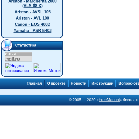
Ariston - Margherita 2000
(ALS 88 X)
Ariston - AVSL 105
Ariston - AVL 100
Canon - EOS 400D
Yamaha - PSR-E403
Статистика
Главная
О проекте
Новости
Инструкции
Вопрос-от
FreeManual
© 2005 — 2020 «
» бесплат