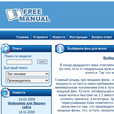
Главная
О проекте
Новости
Инструкции
Вопрос-ответ
Поиск
Выбираем фен для волос
Поиск по модели:
Выбир
В конце двадцатого века электри
Быстрый поиск:
(кстати, есть и специальные мужск
хочется. Так что 
Главный козырь при продаже фена - е
мощность остается невостребованно
минимальным положением или в лучш
мощный фен. Кстати, оптимальная 
Новости
ваши волосы быстрее на 1-2 минуты
уложить прическу, а во-вторых, п
24-02-2009
пересушивании кожи появляется 
Информер для Вашего
объясняется тем, что производит
сайта
мощные фены, что, кстати, оказало
14-11-2008