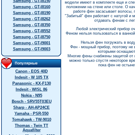
Samsung - GT-I8150
модели имеют в комплекте еще и сп
Samsung - GT-I8160
положении на стене или столе. О ка
работе фен засасывает волосы, п
Samsung - GT-I8190
"Забитый" фен работает с натугой и 
Samsung - GT-I8262
отдавать фенам с ле
Samsung - GT-I8350
Любой электрический прибор оч
Samsung - GT-I8552
Феном нельзя пользоваться в ванной
Samsung - GT-I8750
Нельзя фен погружать в воду
Samsung - GT-I9001
Фен - мощный прибор, поэтому не 
Samsung - GT-I9003
которыми оснащают
Многие фены снабжены защитой от п
можно только спустя некоторое вре
Популярные
пока фен не остынет
Canon - EOS 40D
Indesit - W 105 TX
Panasonic - KX-F130
Indesit - WISL 86
Nokia - N95
Bosch - SRV55T03EU
Sharp - AH-AP24CE
Yamaha - PSR-550
Tomahawk - TW-9010
Thomas - Twin TT
Aquafilter