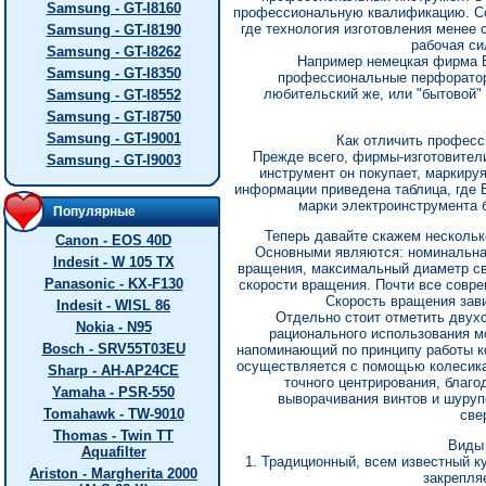
Samsung - GT-I8160
профессиональную квалификацию. Со
где технология изготовления менее 
Samsung - GT-I8190
рабочая си
Samsung - GT-I8262
Например немецкая фирма 
Samsung - GT-I8350
профессиональные перфораторы
любительский же, или "бытовой"
Samsung - GT-I8552
Samsung - GT-I8750
Samsung - GT-I9001
Как отличить професс
Прежде всего, фирмы-изготовители
Samsung - GT-I9003
инструмент он покупает, маркиру
информации приведена таблица, где В
марки электроинструмента 
Популярные
Теперь давайте скажем нескольк
Canon - EOS 40D
Основными являются: номинальная
Indesit - W 105 TX
вращения, максимальный диаметр с
Panasonic - KX-F130
скорости вращения. Почти все совр
Скорость вращения зави
Indesit - WISL 86
Отдельно стоит отметить двух
Nokia - N95
рационального использования м
Bosch - SRV55T03EU
напоминающий по принципу работы к
осуществляется с помощью колесик
Sharp - AH-AP24CE
точного центрирования, благо
Yamaha - PSR-550
выворачивания винтов и шурупо
Tomahawk - TW-9010
све
Thomas - Twin TT
Виды 
Aquafilter
1. Традиционный, всем известный к
Ariston - Margherita 2000
закрепля