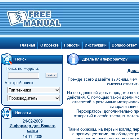
Главная
О проекте
Новости
Инструкции
Вопрос-ответ
Поиск
Дрель или перфоратор?
Поиск по модели:
Дрел
Прежде всего давайте выясним, чем 
Быстрый поиск:
сможем ответить
На сегодняшний день в продаже почт
действия. С помощью такой дрели м
отверстий в различных материалах,
выворачивание 
Перфораторы дополнительно пр
Новости
отверстий в особо твердых матер
24-02-2009
Информер для Вашего
Таким образом, на первый взгляд пе
сайта
с преимуществами, он обладает ря
14-11-2008
мощности, перфоратор дороже др