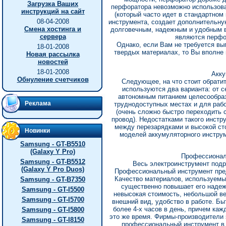
Загрузка Ваших
перфоратора невозможно использова
инструкций на сайт
(который часто идет в стандартном
08-04-2008
инструмента, создает дополнительн
Смена хостинга и
долговечным, надежным и удобным в
сервера
являются перфо
Однако, если Вам не требуется вы
18-01-2008
твердых материалах, то Вы вполне 
Новая рассылка
новостей
18-01-2008
Акку
Обнуление счетчиков
Следующее, на что стоит обратит
используются два варианта: от с
автономным питанием целесообразн
Реклама
труднодоступных местах и для раб
(очень сложно быстро переходить с
провод). Недостатками такого инст
между перезарядками и высокой ст
Новинки
моделей аккумуляторного инструм
Samsung - GT-B5510
(Galaxy Y Pro)
Профессионал
Samsung - GT-B5512
Весь электроинструмент под
(Galaxy Y Pro Duos)
Профессиональный инструмент пре
Качество материалов, используемых
Samsung - GT-B7350
существенно повышает его надеж
Samsung - GT-I5500
невысокая стоимость, небольшой ве
Samsung - GT-I5700
внешний вид, удобство в работе. Бы
более 4-х часов в день, причем ка
Samsung - GT-I5800
это же время. Фирмы-производители 
Samsung - GT-I8150
профессиональный инструмент в 