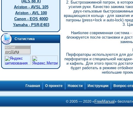
(ALS 88 X)
2. Быстрозажимной патрон, в котор
усилия руки. Качество зажима тако
Ariston - AVSL 105
двух-гильзовые быстрозажимные 
Ariston - AVL 100
вращающихся кольца - для зажатия и
Canon - EOS 400D
патроны (press+lock и auto-lock) п
3. Ца
Yamaha - PSR-E403
Наиболее современная система - 
блокируется после остановки и дос
Статистика
замены
Перфораторы используются для дол
перфоратора и специальной насадки
и кафель. Для этого просто достат
будет работать в режиме отбойно
небольшие проем
Главная
О проекте
Новости
Инструкции
Вопрос-от
FreeManual
© 2005 — 2020 «
» бесплат