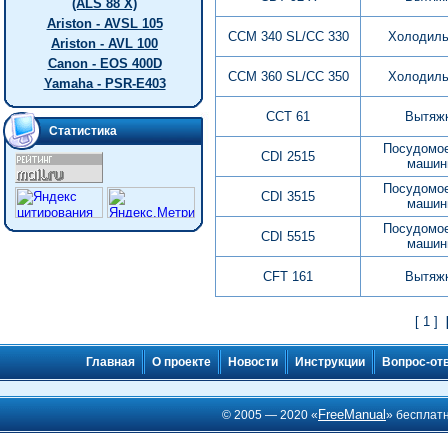
(ALS 88 X)
Ariston - AVSL 105
CCM 340 SL/CC 330
Холодиль
Ariston - AVL 100
Canon - EOS 400D
CCM 360 SL/CC 350
Холодиль
Yamaha - PSR-E403
CCT 61
Вытяж
Статистика
Посудомо
CDI 2515
машин
Посудомо
CDI 3515
машин
Посудомо
CDI 5515
машин
CFT 161
Вытяж
[ 1 ]
Главная
О проекте
Новости
Инструкции
Вопрос-от
FreeManual
© 2005 — 2020 «
» бесплат