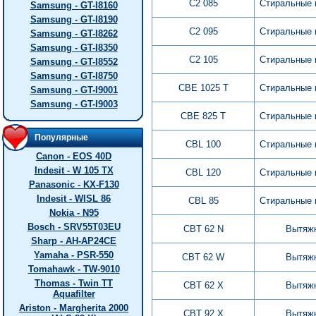
C2 085
Стиральные
Samsung - GT-I8160
Samsung - GT-I8190
C2 095
Стиральные
Samsung - GT-I8262
Samsung - GT-I8350
C2 105
Стиральные
Samsung - GT-I8552
Samsung - GT-I8750
CBE 1025 T
Стиральные
Samsung - GT-I9001
Samsung - GT-I9003
CBE 825 T
Стиральные
Популярные
CBL 100
Стиральные
Canon - EOS 40D
Indesit - W 105 TX
CBL 120
Стиральные
Panasonic - KX-F130
Indesit - WISL 86
CBL 85
Стиральные
Nokia - N95
Bosch - SRV55T03EU
CBT 62 N
Вытяж
Sharp - AH-AP24CE
Yamaha - PSR-550
CBT 62 W
Вытяж
Tomahawk - TW-9010
Thomas - Twin TT
CBT 62 X
Вытяж
Aquafilter
Ariston - Margherita 2000
CBT 92 X
Вытяж