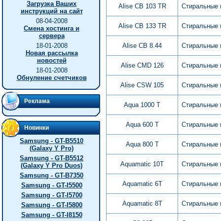
Загрузка Ваших
Alise CB 103 TR
Стиральные
инструкций на сайт
08-04-2008
Alise CB 133 TR
Стиральные
Смена хостинга и
сервера
18-01-2008
Alise CB 8.44
Стиральные
Новая рассылка
новостей
Alise CMD 126
Стиральные
18-01-2008
Обнуление счетчиков
Alise CSW 105
Стиральные
Реклама
Aqua 1000 T
Стиральные
Aqua 600 T
Стиральные
Новинки
Samsung - GT-B5510
Aqua 800 T
Стиральные
(Galaxy Y Pro)
Samsung - GT-B5512
Aquamatic 10T
Стиральные
(Galaxy Y Pro Duos)
Samsung - GT-B7350
Aquamatic 6T
Стиральные
Samsung - GT-I5500
Samsung - GT-I5700
Aquamatic 8T
Стиральные
Samsung - GT-I5800
Samsung - GT-I8150