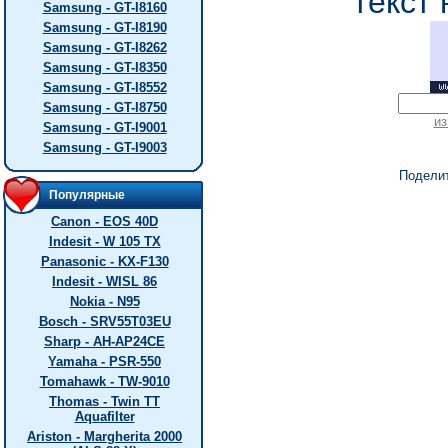
текст 
Samsung - GT-I8160
Samsung - GT-I8190
Samsung - GT-I8262
Samsung - GT-I8350
Samsung - GT-I8552
Samsung - GT-I8750
из
Samsung - GT-I9001
Samsung - GT-I9003
Подели
Популярные
Canon - EOS 40D
Indesit - W 105 TX
Panasonic - KX-F130
Indesit - WISL 86
Nokia - N95
Bosch - SRV55T03EU
Sharp - AH-AP24CE
Yamaha - PSR-550
Tomahawk - TW-9010
Thomas - Twin TT
Aquafilter
Ariston - Margherita 2000