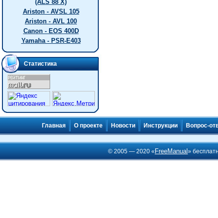
(ALS 88 X)
Ariston - AVSL 105
Ariston - AVL 100
Canon - EOS 400D
Yamaha - PSR-E403
Статистика
Главная
О проекте
Новости
Инструкции
Вопрос-от
FreeManual
© 2005 — 2020 «
» бесплат