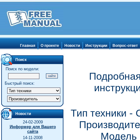
Главная
О проекте
Новости
Инструкции
Вопрос-ответ
Поиск
Поиск по модели:
Подробная
Быстрый поиск:
инструкц
Тип техники -
Новости
Производите
24-02-2009
Информер для Вашего
сайта
Модель
14-11-2008