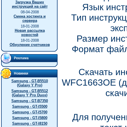
Загрузка Ваших
Язык инст
инструкций на сайт
08-04-2008
Тип инструкц
Смена хостинга и
сервера
экс
18-01-2008
Новая рассылка
новостей
Размер инс
18-01-2008
Обнуление счетчиков
Формат файл
Реклама
Скачать ин
Новинки
WFC1663OE (до
Samsung - GT-B5510
(Galaxy Y Pro)
скач
Samsung - GT-B5512
(Galaxy Y Pro Duos)
Samsung - GT-B7350
Samsung - GT-I5500
Samsung - GT-I5700
Для получен
Samsung - GT-I5800
Samsung - GT-I8150