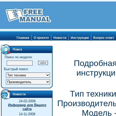
Главная
О проекте
Новости
Инструкции
Вопрос-ответ
Поиск
Поиск по модели:
Подробная
Быстрый поиск:
инструкц
Тип техник
Новости
Производитель
24-02-2009
Информер для Вашего
сайта
Модель 
14-11-2008