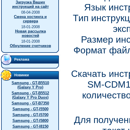
Загрузка Ваших
Язык инст
инструкций на сайт
08-04-2008
Тип инструкц
Смена хостинга и
сервера
экс
18-01-2008
Новая рассылка
новостей
Размер инс
18-01-2008
Обнуление счетчиков
Формат файл
Реклама
Скачать инст
Новинки
SM-CDM10
Samsung - GT-B5510
(Galaxy Y Pro)
количество
Samsung - GT-B5512
(Galaxy Y Pro Duos)
Samsung - GT-B7350
Samsung - GT-I5500
Samsung - GT-I5700
Для получен
Samsung - GT-I5800
Samsung - GT-I8150