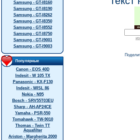
текст 
Samsung - GT-I8160
Samsung - GT-I8190
Samsung - GT-I8262
Samsung - GT-I8350
Samsung - GT-I8552
Samsung - GT-I8750
из
Samsung - GT-I9001
Samsung - GT-I9003
Подели
Популярные
Canon - EOS 40D
Indesit - W 105 TX
Panasonic - KX-F130
Indesit - WISL 86
Nokia - N95
Bosch - SRV55T03EU
Sharp - AH-AP24CE
Yamaha - PSR-550
Tomahawk - TW-9010
Thomas - Twin TT
Aquafilter
Ariston - Margherita 2000