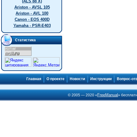
(ALS 88 X)
Ariston - AVSL 105
Ariston - AVL 100
Canon - EOS 400D
Yamaha - PSR-E403
Статистика
Главная
О проекте
Новости
Инструкции
Вопрос-от
FreeManual
© 2005 — 2020 «
» бесплат