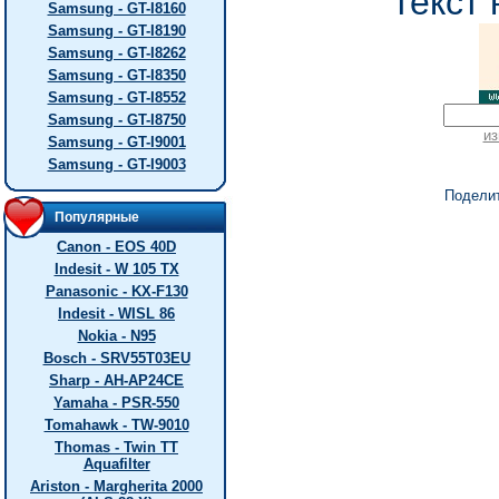
текст 
Samsung - GT-I8160
Samsung - GT-I8190
Samsung - GT-I8262
Samsung - GT-I8350
Samsung - GT-I8552
Samsung - GT-I8750
из
Samsung - GT-I9001
Samsung - GT-I9003
Подели
Популярные
Canon - EOS 40D
Indesit - W 105 TX
Panasonic - KX-F130
Indesit - WISL 86
Nokia - N95
Bosch - SRV55T03EU
Sharp - AH-AP24CE
Yamaha - PSR-550
Tomahawk - TW-9010
Thomas - Twin TT
Aquafilter
Ariston - Margherita 2000