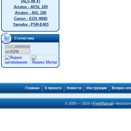
(ALS 88 X)
Ariston - AVSL 105
Ariston - AVL 100
Canon - EOS 400D
Yamaha - PSR-E403
Статистика
Главная
О проекте
Новости
Инструкции
Вопрос-от
FreeManual
© 2005 — 2020 «
» бесплат