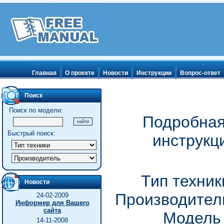
Главная
О проекте
Новости
Инструкции
Вопрос-ответ
Поиск
Поиск по модели:
Подробная
Быстрый поиск:
инструкц
Тип техни
Новости
Производитель
24-02-2009
Информер для Вашего
сайта
Модель
14-11-2008