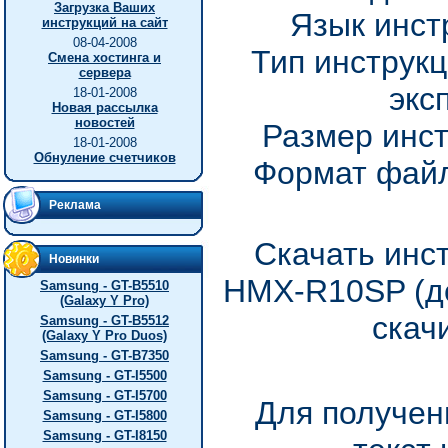
Загрузка Ваших
Язык инст
инструкций на сайт
08-04-2008
Тип инструкц
Смена хостинга и
сервера
экс
18-01-2008
Новая рассылка
новостей
Размер инст
18-01-2008
Обнуление счетчиков
Формат файл
Реклама
Скачать инс
Новинки
HMX-R10SP (до
Samsung - GT-B5510
(Galaxy Y Pro)
скач
Samsung - GT-B5512
(Galaxy Y Pro Duos)
Samsung - GT-B7350
Samsung - GT-I5500
Samsung - GT-I5700
Для получен
Samsung - GT-I5800
Samsung - GT-I8150