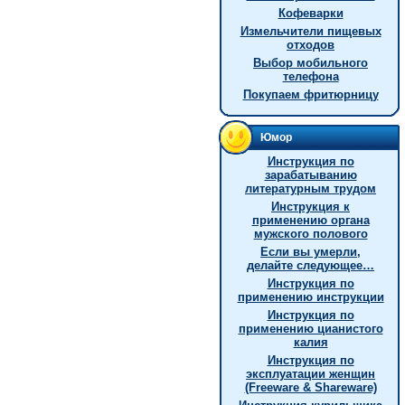
Кофеварки
Измельчители пищевых
отходов
Выбор мобильного
телефона
Покупаем фритюрницу
Юмор
Инструкция по
зарабатыванию
литературным трудом
Инструкция к
применению органа
мужского полового
Если вы умерли,
делайте следующее…
Инструкция по
применению инструкции
Инстpукция по
пpименению цианистого
калия
Инструкция по
эксплуатации женщин
(Freeware & Shareware)