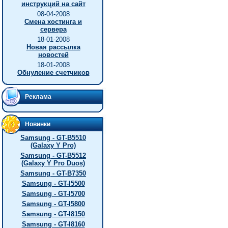
инструкций на сайт
08-04-2008
Смена хостинга и
сервера
18-01-2008
Новая рассылка
новостей
18-01-2008
Обнуление счетчиков
Реклама
Новинки
Samsung - GT-B5510
(Galaxy Y Pro)
Samsung - GT-B5512
(Galaxy Y Pro Duos)
Samsung - GT-B7350
Samsung - GT-I5500
Samsung - GT-I5700
Samsung - GT-I5800
Samsung - GT-I8150
Samsung - GT-I8160