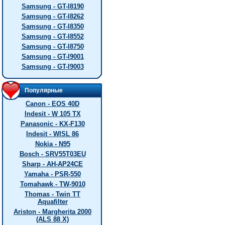
Samsung - GT-I8190
Samsung - GT-I8262
Samsung - GT-I8350
Samsung - GT-I8552
Samsung - GT-I8750
Samsung - GT-I9001
Samsung - GT-I9003
Популярные
Canon - EOS 40D
Indesit - W 105 TX
Panasonic - KX-F130
Indesit - WISL 86
Nokia - N95
Bosch - SRV55T03EU
Sharp - AH-AP24CE
Yamaha - PSR-550
Tomahawk - TW-9010
Thomas - Twin TT
Aquafilter
Ariston - Margherita 2000
(ALS 88 X)