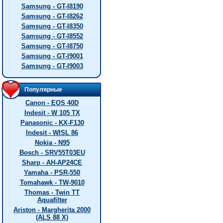
Samsung - GT-I8190
Samsung - GT-I8262
Samsung - GT-I8350
Samsung - GT-I8552
Samsung - GT-I8750
Samsung - GT-I9001
Samsung - GT-I9003
Популярные
Canon - EOS 40D
Indesit - W 105 TX
Panasonic - KX-F130
Indesit - WISL 86
Nokia - N95
Bosch - SRV55T03EU
Sharp - AH-AP24CE
Yamaha - PSR-550
Tomahawk - TW-9010
Thomas - Twin TT
Aquafilter
Ariston - Margherita 2000
(ALS 88 X)