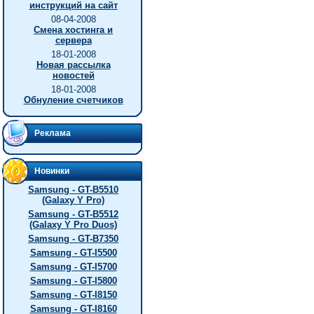
инструкций на сайт
08-04-2008
Смена хостинга и
сервера
18-01-2008
Новая рассылка
новостей
18-01-2008
Обнуление счетчиков
Реклама
Новинки
Samsung - GT-B5510
(Galaxy Y Pro)
Samsung - GT-B5512
(Galaxy Y Pro Duos)
Samsung - GT-B7350
Samsung - GT-I5500
Samsung - GT-I5700
Samsung - GT-I5800
Samsung - GT-I8150
Samsung - GT-I8160