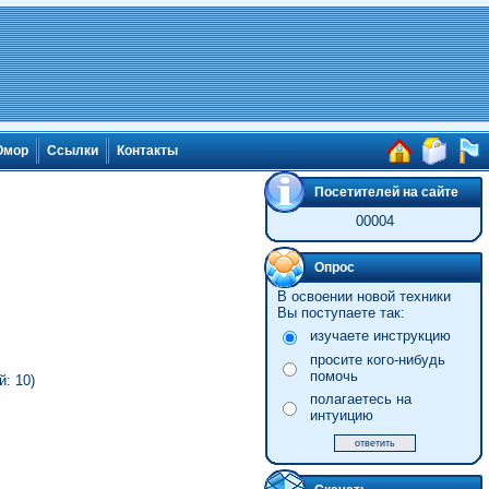
мор
Ссылки
Контакты
Посетителей на сайте
00004
Опрос
В освоении новой техники
Вы поступаете так:
изучаете инструкцию
просите кого-нибудь
помочь
: 10)
полагаетесь на
интуицию