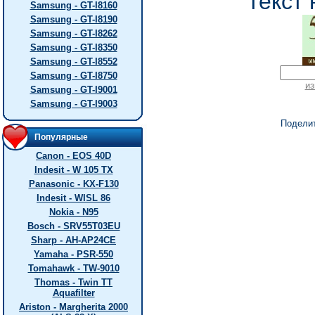
текст 
Samsung - GT-I8160
Samsung - GT-I8190
Samsung - GT-I8262
Samsung - GT-I8350
Samsung - GT-I8552
Samsung - GT-I8750
из
Samsung - GT-I9001
Samsung - GT-I9003
Подели
Популярные
Canon - EOS 40D
Indesit - W 105 TX
Panasonic - KX-F130
Indesit - WISL 86
Nokia - N95
Bosch - SRV55T03EU
Sharp - AH-AP24CE
Yamaha - PSR-550
Tomahawk - TW-9010
Thomas - Twin TT
Aquafilter
Ariston - Margherita 2000