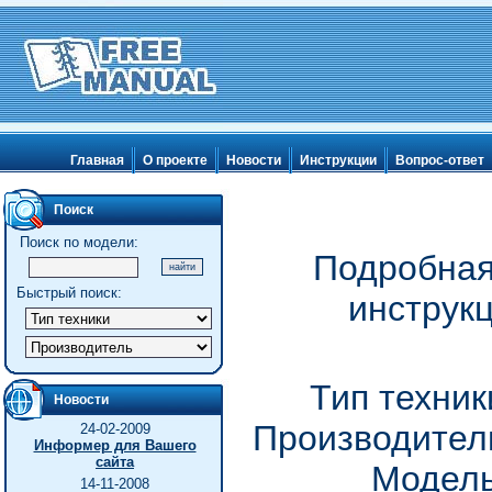
Главная
О проекте
Новости
Инструкции
Вопрос-ответ
Поиск
Поиск по модели:
Подробная
Быстрый поиск:
инструкц
Тип техни
Новости
Производитель
24-02-2009
Информер для Вашего
сайта
Модель
14-11-2008