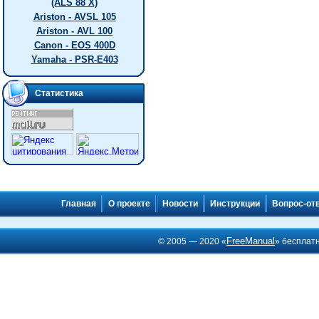
(ALS 88 X)
Ariston - AVSL 105
Ariston - AVL 100
Canon - EOS 400D
Yamaha - PSR-E403
Статистика
Главная
О проекте
Новости
Инструкции
Вопрос-от
FreeManual
© 2005 — 2020 «
» бесплат