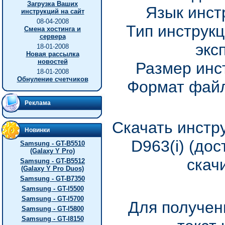
Загрузка Ваших
Язык инст
инструкций на сайт
08-04-2008
Тип инструкц
Смена хостинга и
сервера
экс
18-01-2008
Новая рассылка
новостей
Размер инс
18-01-2008
Обнуление счетчиков
Формат файл
Реклама
Скачать инстр
Новинки
D963(i) (до
Samsung - GT-B5510
(Galaxy Y Pro)
скач
Samsung - GT-B5512
(Galaxy Y Pro Duos)
Samsung - GT-B7350
Samsung - GT-I5500
Samsung - GT-I5700
Для получен
Samsung - GT-I5800
Samsung - GT-I8150