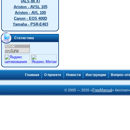
(ALS 88 X)
Ariston - AVSL 105
Ariston - AVL 100
Canon - EOS 400D
Yamaha - PSR-E403
Статистика
Главная
О проекте
Новости
Инструкции
Вопрос-от
FreeManual
© 2005 — 2020 «
» бесплат