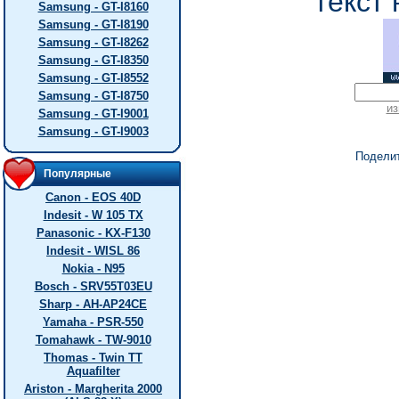
текст 
Samsung - GT-I8160
Samsung - GT-I8190
Samsung - GT-I8262
Samsung - GT-I8350
Samsung - GT-I8552
Samsung - GT-I8750
из
Samsung - GT-I9001
Samsung - GT-I9003
Подели
Популярные
Canon - EOS 40D
Indesit - W 105 TX
Panasonic - KX-F130
Indesit - WISL 86
Nokia - N95
Bosch - SRV55T03EU
Sharp - AH-AP24CE
Yamaha - PSR-550
Tomahawk - TW-9010
Thomas - Twin TT
Aquafilter
Ariston - Margherita 2000