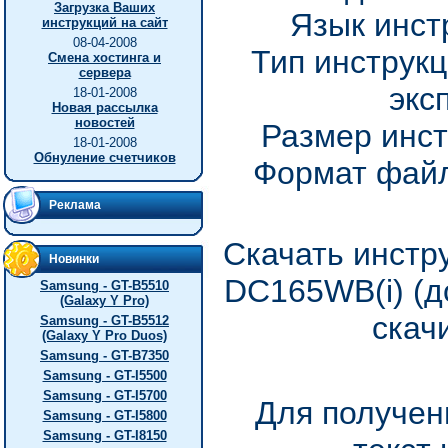
Загрузка Ваших
Язык инст
инструкций на сайт
08-04-2008
Тип инструкц
Смена хостинга и
сервера
экс
18-01-2008
Новая рассылка
новостей
Размер инст
18-01-2008
Обнуление счетчиков
Формат файл
Реклама
Скачать инстр
Новинки
DC165WB(i) (д
Samsung - GT-B5510
(Galaxy Y Pro)
скач
Samsung - GT-B5512
(Galaxy Y Pro Duos)
Samsung - GT-B7350
Samsung - GT-I5500
Samsung - GT-I5700
Для получен
Samsung - GT-I5800
Samsung - GT-I8150