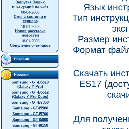
Загрузка Ваших
Язык инст
инструкций на сайт
08-04-2008
Тип инструкц
Смена хостинга и
сервера
экс
18-01-2008
Новая рассылка
новостей
Размер инс
18-01-2008
Обнуление счетчиков
Формат файл
Реклама
Скачать инс
Новинки
ES17 (дост
Samsung - GT-B5510
(Galaxy Y Pro)
скач
Samsung - GT-B5512
(Galaxy Y Pro Duos)
Samsung - GT-B7350
Samsung - GT-I5500
Samsung - GT-I5700
Для получен
Samsung - GT-I5800
Samsung - GT-I8150