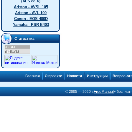
(ALS 88 X)
Ariston - AVSL 105
Ariston - AVL 100
Canon - EOS 400D
Yamaha - PSR-E403
Статистика
Главная
О проекте
Новости
Инструкции
Вопрос-от
FreeManual
© 2005 — 2020 «
» бесплат