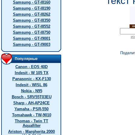
текст 
Samsung - GT-I8160
Samsung - GT-I8190
Samsung - GT-I8262
Samsung - GT-I8350
Samsung - GT-I8552
Samsung - GT-I8750
из
Samsung - GT-I9001
Samsung - GT-I9003
Подели
Популярные
Canon - EOS 40D
Indesit - W 105 TX
Panasonic - KX-F130
Indesit - WISL 86
Nokia - N95
Bosch - SRV55T03EU
Sharp - AH-AP24CE
Yamaha - PSR-550
Tomahawk - TW-9010
Thomas - Twin TT
Aquafilter
Ariston - Margherita 2000